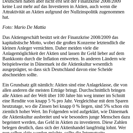
Deutschen haben aber nicht erst seit der Finanzkrise 2008/2009
keine Lust mehr auf das Investieren in Aktien, auch wenn die
Attraktivität an Aktien aufgrund der Nullzinspolitik zugenommen
hat.
Foto: Mario De Mattia
Das Aktiengeschäft besitzt seit der Finanzkrise 2008/2009 das
kapitalistische Motto, wobei die großen Konzerne letztendlich die
kleinen Anleger vernichten. Daher meiden viele die
Anlagemöglichkeit der Aktien und lassen ihr Geld lieber auf dem
Bankkonto durch die Inflation entwerten. In anderen Ländern wie
beispielsweise in Dänemark ist die Aktienkultur wesentlich
ausgeprägter, so dass sich Deutschland davon eine Scheide
abschneiden sollte.
Ein Grundsatz gilt nämlich: Aktien sind eine Anlageklasse, die von
allen anderen die meisten Erträge bringt. Durchschnittlich bringen
alle Aktien auf der Welt über 100 Jahre hin weg immer im Schnitt
eine Rendite von knapp 5 % pro Jahr. Vergleichbar mit dem Sparen
heutzutage, wo die Zinsen bei knapp 0 % liegen, sind 5% schon ein
ziemlich hoher Wert. Im Folgenden wird aufgeklärt, wie Dänemark
die Aktienkultur ausbreitet und wie besonders junge Menschen dazu
begeistert werden, das Geld in Aktien zu investieren. Diese Zahlen
belegen deutlich, dass sich der Aktienhandel langfristig lohnt. Wer
nun selber aktiv werden möchte, sollte die Internetseite