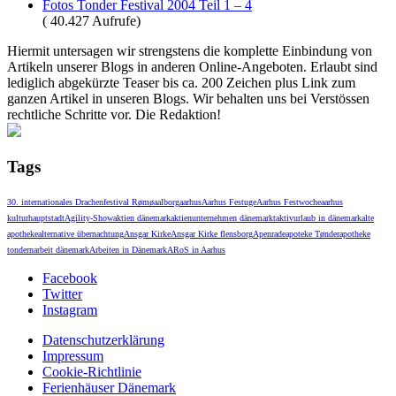
Fotos Tonder Festival 2004 Teil 1 – 4
( 40.427 Aufrufe)
Hiermit untersagen wir strengstens die komplette Einbindung von
Artikeln unserer Blogs in anderen Online-Angeboten. Erlaubt sind
lediglich abgekürzte Teaser bis ca. 200 Zeichen plus Link zum
ganzen Artikel in unseren Blogs. Wir behalten uns bei Verstössen
rechtliche Schritte vor. Die Redaktion!
Tags
30. internationales Drachenfestival Rømø
aalborg
aarhus
Aarhus Festuge
Aarhus Festwoche
aarhus
kulturhauptstadt
Agility-Show
aktien dänemark
aktienunternehmen dänemarkt
aktivurlaub in dänemark
alte
apotheke
alternative übernachtung
Ansgar Kirke
Ansgar Kirke flensborg
Apenrade
apoteke Tønder
apotheke
tondern
arbeit dänemark
Arbeiten in Dänemark
ARoS in Aarhus
Facebook
Twitter
Instagram
Datenschutzerklärung
Impressum
Cookie-Richtlinie
Ferienhäuser Dänemark