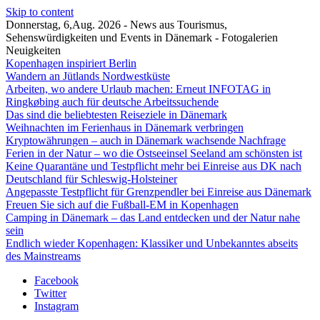
Skip to content
Donnerstag, 6,Aug. 2026 - News aus Tourismus,
Sehenswürdigkeiten und Events in Dänemark - Fotogalerien
Neuigkeiten
Kopenhagen inspiriert Berlin
Wandern an Jütlands Nordwestküste
Arbeiten, wo andere Urlaub machen: Erneut INFOTAG in
Ringkøbing auch für deutsche Arbeitssuchende
Das sind die beliebtesten Reiseziele in Dänemark
Weihnachten im Ferienhaus in Dänemark verbringen
Kryptowährungen – auch in Dänemark wachsende Nachfrage
Ferien in der Natur – wo die Ostseeinsel Seeland am schönsten ist
Keine Quarantäne und Testpflicht mehr bei Einreise aus DK nach
Deutschland für Schleswig-Holsteiner
Angepasste Testpflicht für Grenzpendler bei Einreise aus Dänemark
Freuen Sie sich auf die Fußball-EM in Kopenhagen
Camping in Dänemark – das Land entdecken und der Natur nahe
sein
Endlich wieder Kopenhagen: Klassiker und Unbekanntes abseits
des Mainstreams
Facebook
Twitter
Instagram