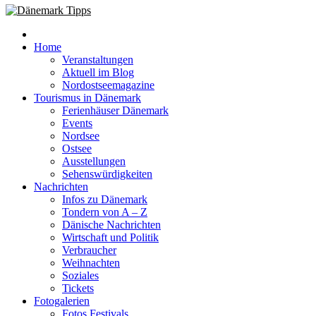
Neuigkeiten und Nachrichten in Dänemark
Dänemark Tipps
Home
Veranstaltungen
Aktuell im Blog
Nordostseemagazine
Tourismus in Dänemark
Ferienhäuser Dänemark
Events
Nordsee
Ostsee
Ausstellungen
Sehenswürdigkeiten
Nachrichten
Infos zu Dänemark
Tondern von A – Z
Dänische Nachrichten
Wirtschaft und Politik
Verbraucher
Weihnachten
Soziales
Tickets
Fotogalerien
Fotos Festivals