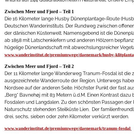
Zwischen Meer und Fjord – Teil 1
Die 16 Kilometer lange Husby Dünenplantage-Route (Husby
Deutschen Wanderinstituts. Der Rundweg zwischen offenem 
der dänischen Küstenwelt. Namensgebend ist die Dünenp
ab 1858 mit Latschenkiefern und anderen Hölzern bepflanz
hügelige Dünenlandschaft mit abwechslungsreicher Vegeta
www.wanderinstitut.de/premiumwege/daenemark/husby-klitplant
Zwischen Meer und Fjord – Teil 2
Der 11 Kilometer lange Wanderweg Tranum-Fosdal ist die
ausgezeichnete Wanderroute der Region. Unterwegs haben 
Nordsee auf der anderen Seite. Höchster Punkt der fast au
„Berg“ Bavnehøj mit 83 Metern ü.d.M. Einen Kontrast dazu b
Fosdalen und Langdalen. Zu den schönsten Passagen der R
Naturschutz stehenden Steilküste Lien. Der familienfreun
drei, sechs, sieben oder zehn Kilometer verkürzt werden.
www.wanderinstitut.de/premiumwege/daenemark/tranum-fosdal