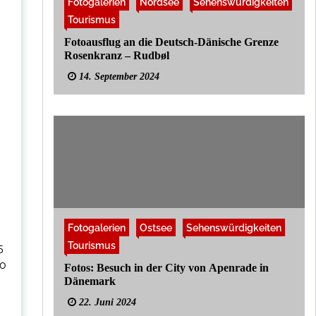
d
Fotogalerien
e
Nordsee
Sehenswürdigkeiten
c
e
s
h
Tourismus
M
l
a
e
Fotoausflug an die Deutsch-Dänische Grenze
i
s
Rosenkranz – Rudbøl
n
w
s
i
14. September 2024
t
g
r
-
e
H
a
o
m
l
s
s
t
e
i
n
e
r
Fotogalerien
Ostsee
Sehenswürdigkeiten
Tourismus
5
So
Fotos: Besuch in der City von Apenrade in
Dänemark
22. Juni 2024