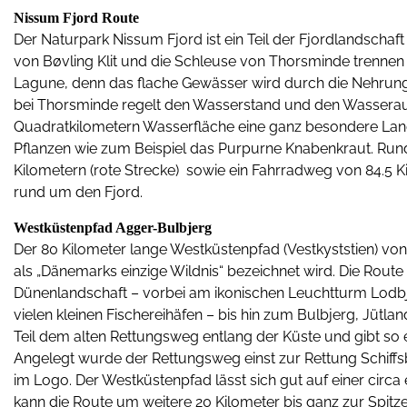
Nissum Fjord Route
Der Naturpark Nissum Fjord ist ein Teil der Fjordlandscha
von Bøvling Klit und die Schleuse von Thorsminde trennen 
Lagune, denn das flache Gewässer wird durch die Nehrung 
bei Thorsminde regelt den Wasserstand und den Wasseraus
Quadratkilometern Wasserfläche eine ganz besondere Land
Pflanzen wie zum Beispiel das Purpurne Knabenkraut. Run
Kilometern (rote Strecke) sowie ein Fahrradweg von 84.5 K
rund um den Fjord.
Westküstenpfad Agger-Bulbjerg
Der 80 Kilometer lange Westküstenpfad (Vestkyststien) von
als „Dänemarks einzige Wildnis“ bezeichnet wird. Die Rout
Dünenlandschaft – vorbei am ikonischen Leuchtturm Lodb
vielen kleinen Fischereihäfen – bis hin zum Bulbjerg, Jüt
Teil dem alten Rettungsweg entlang der Küste und gibt so 
Angelegt wurde der Rettungsweg einst zur Rettung Schiffs
im Logo. Der Westküstenpfad lässt sich gut auf einer circ
kann die Route um weitere 20 Kilometer bis ganz zur Spit