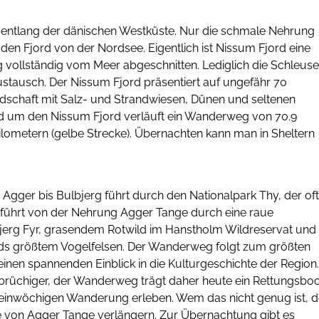
ft entlang der dänischen Westküste. Nur die schmale Nehrung
den Fjord von der Nordsee. Eigentlich ist Nissum Fjord eine
vollständig vom Meer abgeschnitten. Lediglich die Schleuse
tausch. Der Nissum Fjord präsentiert auf ungefähr 70
schaft mit Salz- und Strandwiesen, Dünen und seltenen
d um den Nissum Fjord verläuft ein Wanderweg von 70.9
ilometern (gelbe Strecke). Übernachten kann man in Sheltern
 Agger bis Bulbjerg führt durch den Nationalpark Thy, der oft
e führt von der Nehrung Agger Tange durch eine raue
jerg Fyr, grasendem Rotwild im Hanstholm Wildreservat und
lands größtem Vogelfelsen. Der Wanderweg folgt zum größten
einen spannenden Einblick in die Kulturgeschichte der Region.
brüchiger, der Wanderweg trägt daher heute ein Rettungsbo
a einwöchigen Wanderung erleben. Wem das nicht genug ist, d
ze von Agger Tange verlängern. Zur Übernachtung gibt es