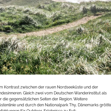
m Kontrast zwischen der rauen Nordseeküste und der
desinneren. Gleich zwei vom Deutschen Wanderinstitut als
ie gegensätzlichen Seiten der Region. Weitere
tenlinie und durch den Nationalpark Thy, Dänemarks größt
fehlungen für Outdoor-Erlebnisse zu Fuß: