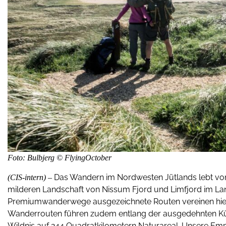
Foto: Bulbjerg © FlyingOctober
Das Wandern im Nordwesten Jütlands lebt vo
(CIS-intern) –
milderen Landschaft von Nissum Fjord und Limfjord im Lan
Premiumwanderwege ausgezeichnete Routen vereinen hier d
Wanderrouten führen zudem entlang der ausgedehnten Küs
Wildnis auf 244 Quadratkilometern Naturareal. Unsere Emp