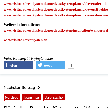
www.visitnordvestkysten.de/nordvestkysten/planen/kloverstier-i-
www.visitnordvestkysten.de/nordvestkysten/planen/kloversti-lok
www.visitnordvestkysten.de/nordvestkysten/planen/kloverstier-w
:
Weitere Informationen
www.visitnordvestkysten.de/nordvestkysten/inspiration/wandern-d
www.visitnordvestkysten.de
Foto: Bulbjerg © FlyingOctober
teilen
tweet
Nächster Beitrag
Nordsee
Tourismus
Verbraucher