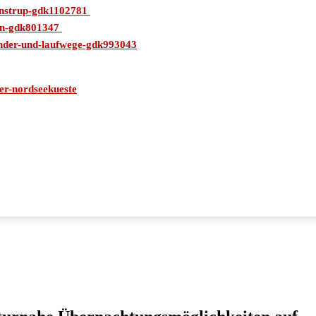
lonstrup-gdk1102781
ken-gdk801347
ander-und-laufwege-gdk993043
er-nordseekueste