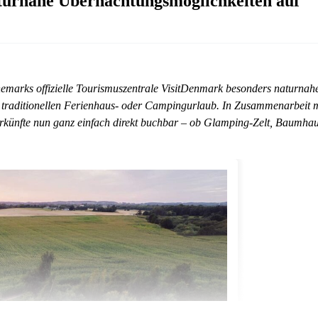
aturnahe Übernachtungsmöglichkeiten auf
marks offizielle Tourismuszentrale VisitDenmark besonders naturnah
traditionellen Ferienhaus- oder Campingurlaub. In Zusammenarbeit m
terkünfte nun ganz einfach direkt buchbar – ob Glamping-Zelt, Baumha