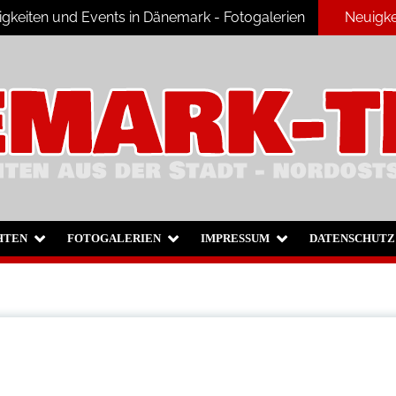
keiten und Events in Dänemark - Fotogalerien
Neuigke
ark
HTEN
FOTOGALERIEN
IMPRESSUM
DATENSCHUTZ