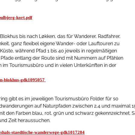
bulbjerg-kort.pdf
Blokhus bis nach Løkken, das für Wanderer, Radfahrer,
chkeit, ganz flexibel eigene Wander- oder Lauftouren zu
 Küste, während Pfad 1 bis 40 jeweils in regelmäßigen
 Pfade entlang der Route sind mit Nummern auf Pfählen
ann im Tourismusbüro und in vielen Unterkünften in der
ken-blokhus-gdk1095057
ing gibt es im jeweiligen Tourismusbüro Folder für so
Rundwanderungen auf Naturpfaden zwischen 2,4 und maximal 1
s mit den Farben blau, rot, grün und schwarz gekennzeichnet. 
 und Zeit heraussuchen.
rtshals-staedtische-wanderwege-gdk1017284