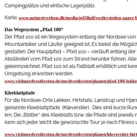
Campingplätze und einfache Lagerplätz.
Karte:
www.naturstyrelsen.dk/media/p45llutl/vestkyststien-agger-
Das Wegesystem „Pfad 100“
Der Pfad 100 ist ein Wegesystem entlang der Nordsee von 
Mountainbiker und Läufer geeignet ist. Es bietet die Mögli
gestalten. Der Hauptpfad – Pfad 100 – verläuft entlang der
Abständen vom Pfad 100 zum Strand herunter führen. Alle
gekennzeichnet. Pfad 100 ist als Faltblatt erhältlich und k
Umgebung erworben werden.
www.visitnordvestkysten.de/nordvestkysten/planen/pfad-100-lok
Kleeblattpfade
Für die Nordsee-Orte Løkken, Hirtshals, Lønstrup und Hjørr
genannte Kleeblattpfade (Kløverstier). Dies sind kurze 
km. Die „Blätter“ des Kleeblatts bzw. die Pfade sind jeweil
kann sich jeder leicht die gewünschte Tour je nach Fitness
www.visitnordvestkysten.de/nordvestkysten/planen/kloverstier-hi