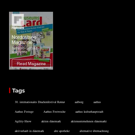
Tags
30. internationales Drachenfestival Rømø
aalborg
aarhus
Aarhus Festuge
Aarhus Festwoche
aarhus kulturhauptstadt
Agility-Show
aktien dänemark
aktienunternehmen dänemarkt
aktivurlaub in dänemark
alte apotheke
alternative übernachtung