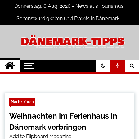
Skip
Donnerstag, 6,Aug. 2026 - News aus Tourismus,
to
content
Sehenswürdigkeiten und Events in Dänemark -
Fotogalerien
Dänemark Tipps
Neuigkeiten und Nachrichten in
Dänemark
Nachrichten
Weihnachten im Ferienhaus in
Dänemark verbringen
Add to Flipboard Magazine.
-