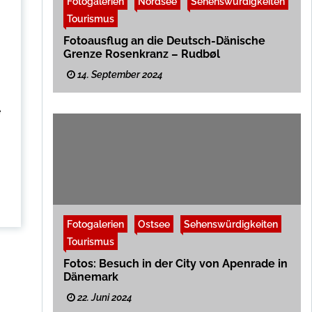
Fotogalerien
Nordsee
Sehenswürdigkeiten
Tourismus
Fotoausflug an die Deutsch-Dänische
Grenze Rosenkranz – Rudbøl
14. September 2024
e
Fotogalerien
Ostsee
Sehenswürdigkeiten
Tourismus
Fotos: Besuch in der City von Apenrade in
Dänemark
22. Juni 2024