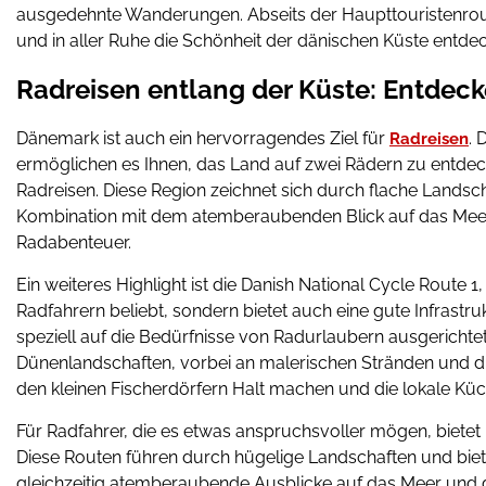
ausgedehnte Wanderungen. Abseits der Haupttouristenrout
und in aller Ruhe die Schönheit der dänischen Küste entde
Radreisen entlang der Küste: Entdec
Dänemark ist auch ein hervorragendes Ziel für
. 
Radreisen
ermöglichen es Ihnen, das Land auf zwei Rädern zu entdeck
Radreisen. Diese Region zeichnet sich durch flache Landsc
Kombination mit dem atemberaubenden Blick auf das Meer i
Radabenteuer.
Ein weiteres Highlight ist die Danish National Cycle Route 1,
Radfahrern beliebt, sondern bietet auch eine gute Infrastru
speziell auf die Bedürfnisse von Radurlaubern ausgerichte
Dünenlandschaften, vorbei an malerischen Stränden und du
den kleinen Fischerdörfern Halt machen und die lokale Kü
Für Radfahrer, die es etwas anspruchsvoller mögen, bietet 
Diese Routen führen durch hügelige Landschaften und bieten
gleichzeitig atemberaubende Ausblicke auf das Meer und 