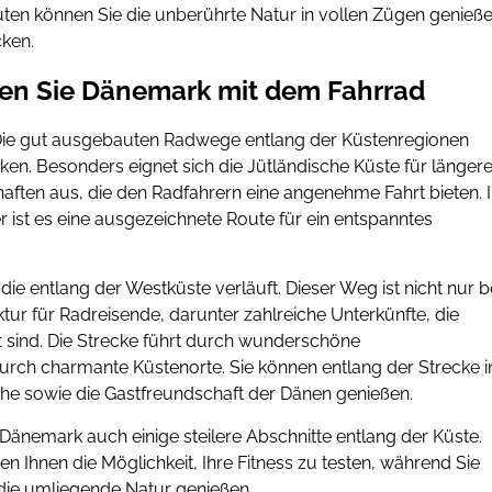
en können Sie die unberührte Natur in vollen Zügen genieß
cken.
ken Sie Dänemark mit dem Fahrrad
Die gut ausgebauten Radwege entlang der Küstenregionen
en. Besonders eignet sich die Jütländische Küste für länger
haften aus, die den Radfahrern eine angenehme Fahrt bieten. 
st es eine ausgezeichnete Route für ein entspanntes
 die entlang der Westküste verläuft. Dieser Weg ist nicht nur b
ktur für Radreisende, darunter zahlreiche Unterkünfte, die
t sind. Die Strecke führt durch wunderschöne
rch charmante Küstenorte. Sie können entlang der Strecke i
che sowie die Gastfreundschaft der Dänen genießen.
Dänemark auch einige steilere Abschnitte entlang der Küste.
 Ihnen die Möglichkeit, Ihre Fitness zu testen, während Sie
die umliegende Natur genießen.