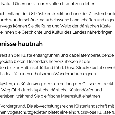
 Natur Dänemarks in ihrer vollen Pracht zu erleben.
sich entlang der Ostküste erstreckt und eine der ältesten Rout
ch durch wunderschöne, naturbelassene Landschaften und eigne
erwegs können Sie die Ruhe und Weite der dänischen Küste
e Ihnen die Geschichte und Kultur des Landes näherbringen.
bnisse hautnah
direkt an der Küste entlangführen und dabei atemberaubende
ebiete bieten. Besonders hervorzuheben ist der
 bis zur Halbinsel Jütland führt. Diese Strecke bietet sowo
ich ideal für einen erholsamen Wanderurlaub eignen.
kysten, ein Küstenweg, der sich entlang der Ostsee erstreckt
er Weg führt durch typische dänische Küstendörfer und
erleben, während Sie die frische Meeresluft einatmen.
m Vordergrund. Die abwechslungsreiche Küstenlandschaft mit
chen Vogelschutzgebieten bietet eine eindrucksvolle Kulisse f