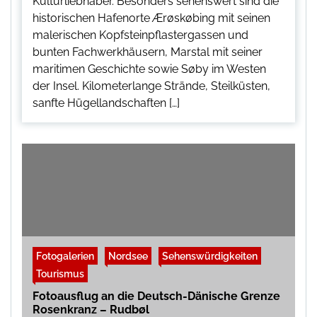
Kulturliebhaber. Besonders sehenswert sind die
historischen Hafenorte Ærøskøbing mit seinen
malerischen Kopfsteinpflastergassen und
bunten Fachwerkhäusern, Marstal mit seiner
maritimen Geschichte sowie Søby im Westen
der Insel. Kilometerlange Strände, Steilküsten,
sanfte Hügellandschaften […]
Fotogalerien
Nordsee
Sehenswürdigkeiten
Tourismus
Fotoausflug an die Deutsch-Dänische Grenze
Rosenkranz – Rudbøl