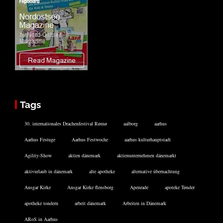
Tags
30. internationales Drachenfestival Rømø
aalborg
aarhus
Aarhus Festuge
Aarhus Festwoche
aarhus kulturhauptstadt
Agility-Show
aktien dänemark
aktienunternehmen dänemarkt
aktivurlaub in dänemark
alte apotheke
alternative übernachtung
Ansgar Kirke
Ansgar Kirke flensborg
Apenrade
apoteke Tønder
apotheke tondern
arbeit dänemark
Arbeiten in Dänemark
ARoS in Aarhus