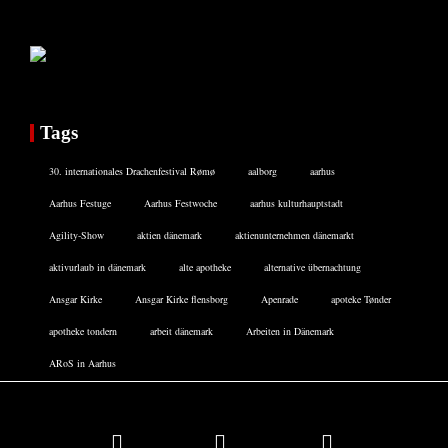
Tags
30. internationales Drachenfestival Rømø
aalborg
aarhus
Aarhus Festuge
Aarhus Festwoche
aarhus kulturhauptstadt
Agility-Show
aktien dänemark
aktienunternehmen dänemarkt
aktivurlaub in dänemark
alte apotheke
alternative übernachtung
Ansgar Kirke
Ansgar Kirke flensborg
Apenrade
apoteke Tønder
apotheke tondern
arbeit dänemark
Arbeiten in Dänemark
ARoS in Aarhus