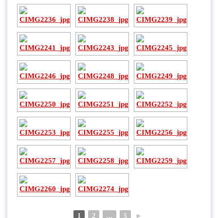
1
2
...
5
►