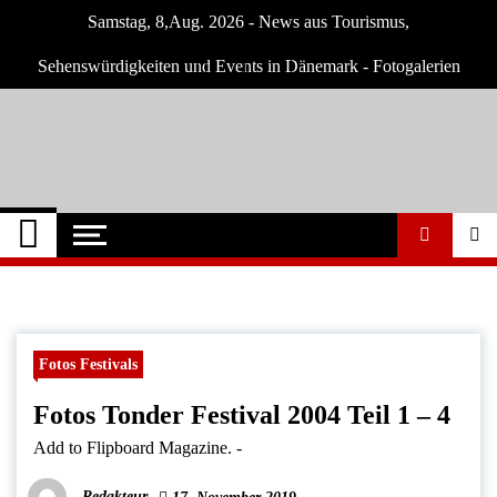
Skip
Samstag, 8,Aug. 2026 - News aus Tourismus,
to
content
Sehenswürdigkeiten und Events in Dänemark - Fotogalerien
Dänemark Tipps
Neuigkeiten und Nachrichten in Dänemark
Fotos Festivals
Fotos Tonder Festival 2004 Teil 1 – 4
Add to Flipboard Magazine.
-
Redakteur