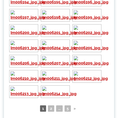
1
2
...
5
►