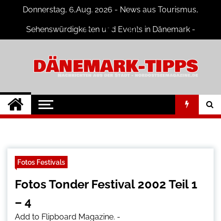
Skip
Donnerstag, 6,Aug. 2026 - News aus Tourismus,
to
content
Sehenswürdigkeiten und Events in Dänemark -
Fotogalerien
Dänemark Tipps
Neuigkeiten und Nachrichten in
Dänemark
Fotos Festivals
Fotos Tonder Festival 2002 Teil 1
– 4
Add to Flipboard Magazine.
-