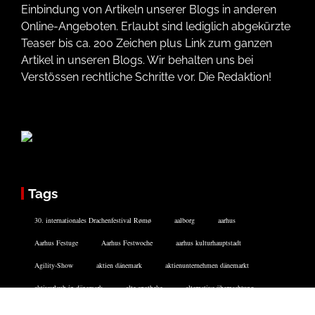
Einbindung von Artikeln unserer Blogs in anderen
Online-Angeboten. Erlaubt sind lediglich abgekürzte
Teaser bis ca. 200 Zeichen plus Link zum ganzen
Artikel in unseren Blogs. Wir behalten uns bei
Verstössen rechtliche Schritte vor. Die Redaktion!
Tags
30. internationales Drachenfestival Rømø
aalborg
aarhus
Aarhus Festuge
Aarhus Festwoche
aarhus kulturhauptstadt
Agility-Show
aktien dänemark
aktienunternehmen dänemarkt
aktivurlaub in dänemark
alte apotheke
alternative übernachtung
Ansgar Kirke
Ansgar Kirke flensborg
Apenrade
apoteke Tønder