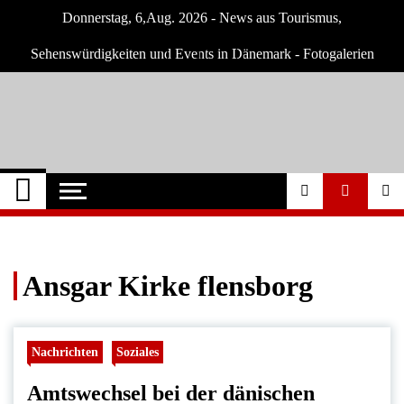
Skip
Donnerstag, 6,Aug. 2026 - News aus Tourismus,
to
content
Sehenswürdigkeiten und Events in Dänemark - Fotogalerien
Dänemark Tipps
Neuigkeiten und Nachrichten in Dänemark
Ansgar Kirke flensborg
Nachrichten
Soziales
Amtswechsel bei der dänischen