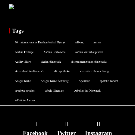
Tags
30. internationales Drachenfestival Rømø
aalborg
aarhus
Aarhus Festuge
Aarhus Festwoche
aarhus kulturhauptstadt
Agility-Show
aktien dänemark
aktienunternehmen dänemarkt
aktivurlaub in dänemark
alte apotheke
alternative übernachtung
Ansgar Kirke
Ansgar Kirke flensborg
Apenrade
apoteke Tønder
apotheke tondern
arbeit dänemark
Arbeiten in Dänemark
ARoS in Aarhus
Facebook
Twitter
Instagram