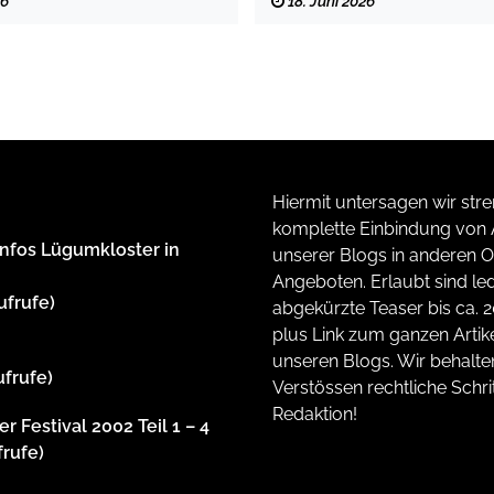
26
18. Juni 2026
Hiermit untersagen wir stre
komplette Einbindung von A
Infos Lügumkloster in
unserer Blogs in anderen O
Angeboten. Erlaubt sind led
ufrufe)
abgekürzte Teaser bis ca. 
plus Link zum ganzen Artike
unseren Blogs. Wir behalte
ufrufe)
Verstössen rechtliche Schrit
Redaktion!
r Festival 2002 Teil 1 – 4
frufe)