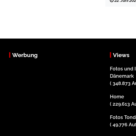
22. Juni 20
Werbung
Views
Fotos und 
Dänemark
( 348.873 A
Home
( 229.613 A
Fotos Tonde
( 49.776 Au