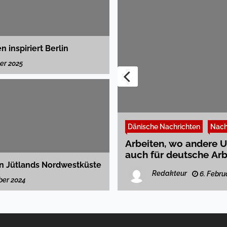
 inspiriert Berlin
er 2025
Dänische Nachrichten
Nach
chaft und Politik
Arbeiten, wo andere 
sende Nachfrage
auch für deutsche Ar
n Jütlands Nordwestküste
Redakteur
6. Febru
ber 2024