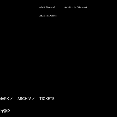
arbeit dänemark
Arbeiten in Dänemark
ARoS in Aarhus
MARK
ARCHIV
TICKETS
InWP