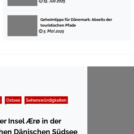
15. Juli 2025
Geheimtipps für Dänemark: Abseits der
touristischen Pfade
5. Mai 2025
n
Ostsee
Sehenswürdigkeiten
er Insel Ærø in der
schen Dänischen Südsee