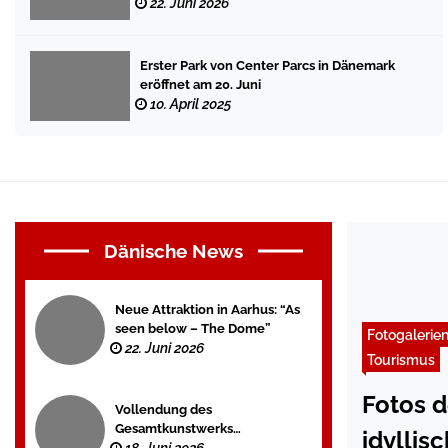
22. Juni 2026
Erster Park von Center Parcs in Dänemark
eröffnet am 20. Juni
10. April 2025
Dänische News
Neue Attraktion in Aarhus: “As
seen below – The Dome”
Fotogalerie
22. Juni 2026
Tourismus
Fotos d
Vollendung des
Gesamtkunstwerks
idylli
„Dodekalitten“ auf Lolland