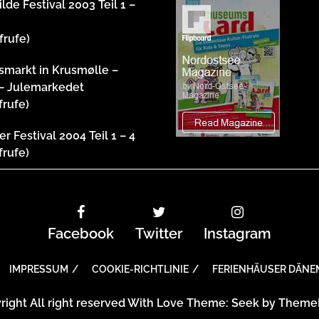
lde Festival 2003 Teil 1 –
frufe)
markt in Krusmølle –
– Julemarkedet
frufe)
r Festival 2004 Teil 1 – 4
frufe)
Facebook
Twitter
Instagram
IMPRESSUM
COOKIE-RICHTLINIE
FERIENHÄUSER DÄNE
right All right reserved With Love Theme: Seek by
Theme