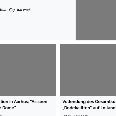
teur
7. Juli 2026
tion in Aarhus: “As seen
Vollendung des Gesamtku
e Dome”
„Dodekalitten“ auf Lolland