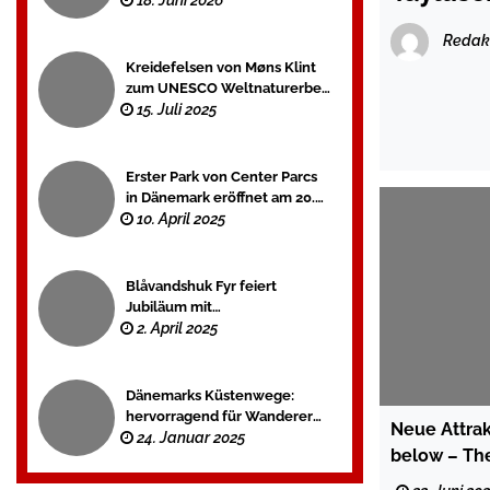
18. Juni 2026
Redak
Kreidefelsen von Møns Klint
zum UNESCO Weltnaturerbe
ernannt
15. Juli 2025
Erster Park von Center Parcs
in Dänemark eröffnet am 20.
Juni
10. April 2025
Blåvandshuk Fyr feiert
Jubiläum mit
Sonderausstellung
2. April 2025
Dänemarks Küstenwege:
hervorragend für Wanderer
Neue Attrak
und Radfahrer
24. Januar 2025
below – Th