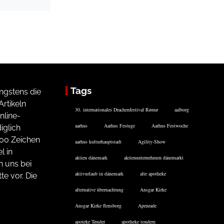
Tags
ngstens die
rtikeln
30. internationales Drachenfestival Rømø
aalborg
nline-
aarhus
Aarhus Festuge
Aarhus Festwoche
iglich
200 Zeichen
aarhus kulturhauptstadt
Agility-Show
l in
aktien dänemark
aktienunternehmen dänemarkt
n uns bei
aktivurlaub in dänemark
alte apotheke
te vor. Die
alternative übernachtung
Ansgar Kirke
Ansgar Kirke flensborg
Apenrade
apoteke Tønder
apotheke tondern