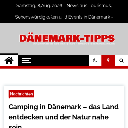
Skip
Samstag, 8,Aug. 2026 - News aus Tourismus,
to
content
Sehenswürdigkeiten und Events in Dänemark -
Fotogalerien
Dänemark Tipps
Neuigkeiten und Nachrichten in
Dänemark
Nachrichten
Camping in Dänemark – das Land
entdecken und der Natur nahe
sein