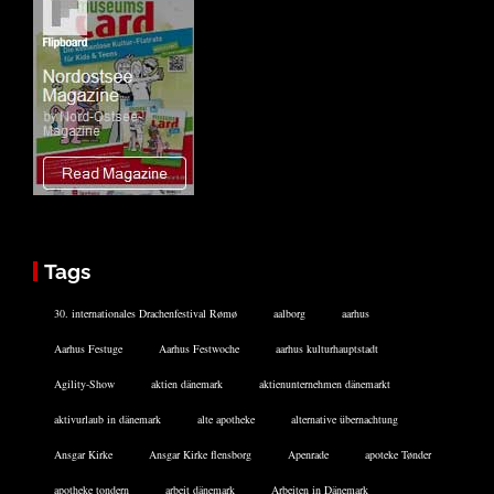
Tags
30. internationales Drachenfestival Rømø
aalborg
aarhus
Aarhus Festuge
Aarhus Festwoche
aarhus kulturhauptstadt
Agility-Show
aktien dänemark
aktienunternehmen dänemarkt
aktivurlaub in dänemark
alte apotheke
alternative übernachtung
Ansgar Kirke
Ansgar Kirke flensborg
Apenrade
apoteke Tønder
apotheke tondern
arbeit dänemark
Arbeiten in Dänemark