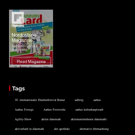
Tags
30. internationales Drachenfestival Rømø
aalborg
aarhus
Aarhus Festuge
Aarhus Festwoche
aarhus kulturhauptstadt
Agility-Show
aktien dänemark
aktienunternehmen dänemarkt
aktivurlaub in dänemark
alte apotheke
alternative übernachtung