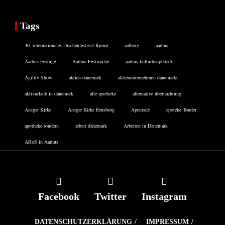
Tags
30. internationales Drachenfestival Rømø
aalborg
aarhus
Aarhus Festuge
Aarhus Festwoche
aarhus kulturhauptstadt
Agility-Show
aktien dänemark
aktienunternehmen dänemarkt
aktivurlaub in dänemark
alte apotheke
alternative übernachtung
Ansgar Kirke
Ansgar Kirke flensborg
Apenrade
apoteke Tønder
apotheke tondern
arbeit dänemark
Arbeiten in Dänemark
ARoS in Aarhus
Facebook
Twitter
Instagram
DATENSCHUTZERKLÄRUNG
IMPRESSUM