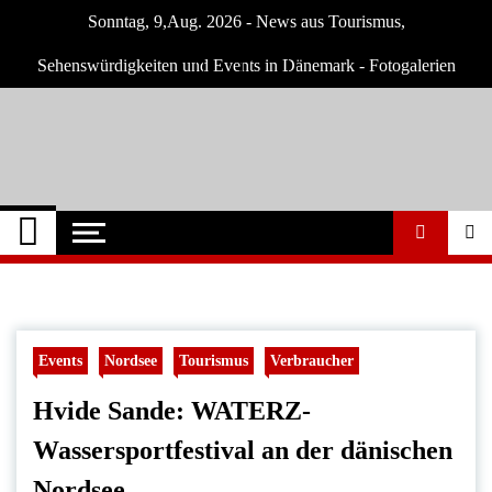
Skip
Sonntag, 9,Aug. 2026 - News aus Tourismus,
to
content
Sehenswürdigkeiten und Events in Dänemark - Fotogalerien
Dänemark Tipps
Neuigkeiten und Nachrichten in Dänemark
Events
Nordsee
Tourismus
Verbraucher
Hvide Sande: WATERZ-
Wassersportfestival an der dänischen
Nordsee