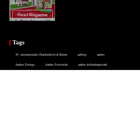
Tags
30. internationales Drachenfestival Rømø
aalborg
aarhus
Aarhus Festuge
Aarhus Festwoche
aarhus kulturhauptstadt
Agility-Show
aktien dänemark
aktienunternehmen dänemarkt
aktivurlaub in dänemark
alte apotheke
alternative übernachtung
Ansgar Kirke
Ansgar Kirke flensborg
Apenrade
apoteke Tønder
apotheke tondern
arbeit dänemark
Arbeiten in Dänemark
ARoS in Aarhus