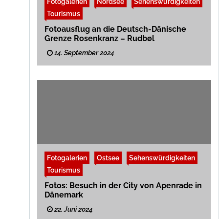
d
Fotogalerien
e
Nordsee
Sehenswürdigkeiten
c
e
s
h
Tourismus
M
l
a
Fotoausflug an die Deutsch-Dänische
e
i
s
Grenze Rosenkranz – Rudbøl
n
w
s
i
14. September 2024
t
g
r
-
e
H
a
o
m
l
s
s
t
e
i
n
e
r
Fotogalerien
Ostsee
Sehenswürdigkeiten
Tourismus
Fotos: Besuch in der City von Apenrade in
Dänemark
22. Juni 2024