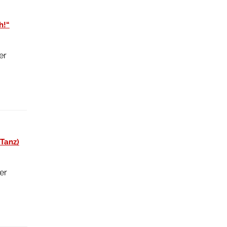
h!“
er
 Tanz)
er