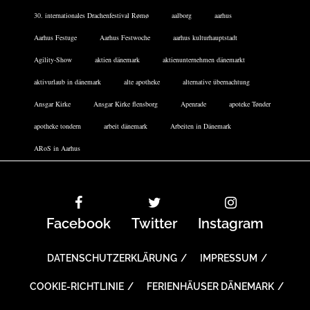
30. internationales Drachenfestival Rømø
aalborg
aarhus
Aarhus Festuge
Aarhus Festwoche
aarhus kulturhauptstadt
Agility-Show
aktien dänemark
aktienunternehmen dänemarkt
aktivurlaub in dänemark
alte apotheke
alternative übernachtung
Ansgar Kirke
Ansgar Kirke flensborg
Apenrade
apoteke Tønder
apotheke tondern
arbeit dänemark
Arbeiten in Dänemark
ARoS in Aarhus
Facebook
Twitter
Instagram
DATENSCHUTZERKLÄRUNG
IMPRESSUM
COOKIE-RICHTLINIE
FERIENHÄUSER DÄNEMARK