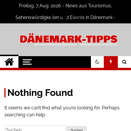
Skip
Freitag, 7,Aug. 2026 - News aus Tourismus,
to
content
Sehenswürdigkeiten und Events in Dänemark -
Fotogalerien
Dänemark Tipps
Neuigkeiten und Nachrichten in
Dänemark
Nothing Found
It seems we can’t find what you’re looking for. Perhaps
searching can help.
Suchen