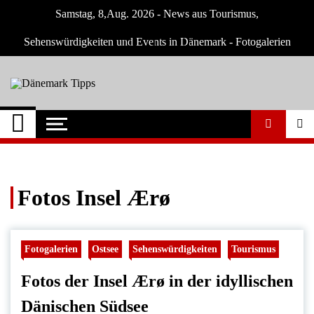
Skip
Samstag, 8,Aug. 2026 - News aus Tourismus,
to
content
Sehenswürdigkeiten und Events in Dänemark - Fotogalerien
Dänemark Tipps
Neuigkeiten und Nachrichten in Dänemark
Fotos Insel Ærø
Fotogalerien
Ostsee
Sehenswürdigkeiten
Tourismus
Fotos der Insel Ærø in der idyllischen
Dänischen Südsee