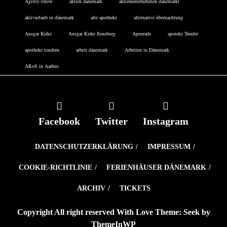
Agility-Show
aktien dänemark
aktienunternehmen dänemarkt
aktivurlaub in dänemark
alte apotheke
alternative übernachtung
Ansgar Kirke
Ansgar Kirke flensborg
Apenrade
apoteke Tønder
apotheke tondern
arbeit dänemark
Arbeiten in Dänemark
ARoS in Aarhus
Facebook
Twitter
Instagram
DATENSCHUTZERKLÄRUNG
IMPRESSUM
COOKIE-RICHTLINIE
FERIENHÄUSER DÄNEMARK
ARCHIV
TICKETS
Copyright All right reserved With Love Theme: Seek by
ThemeInWP