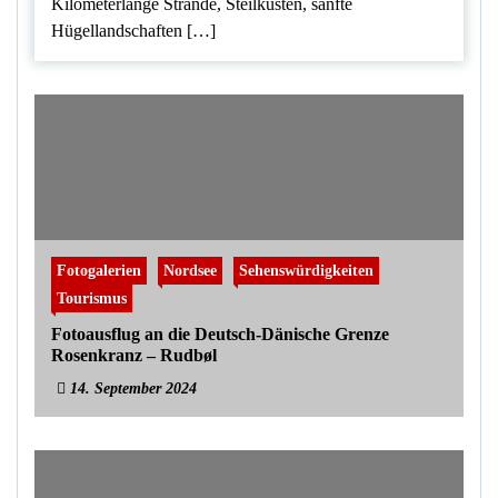
Kilometerlange Strände, Steilküsten, sanfte
Hügellandschaften […]
Fotogalerien
Nordsee
Sehenswürdigkeiten
Tourismus
Fotoausflug an die Deutsch-Dänische Grenze
Rosenkranz – Rudbøl
14. September 2024