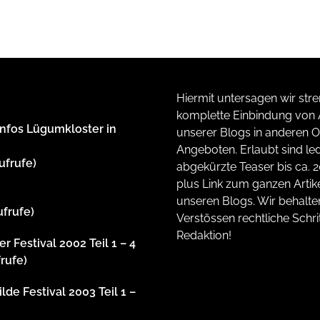
Hiermit untersagen wir stre
komplette Einbindung von A
Infos Lügumkloster in
unserer Blogs in anderen O
Angeboten. Erlaubt sind led
ufrufe)
abgekürzte Teaser bis ca. 
plus Link zum ganzen Artike
unseren Blogs. Wir behalte
ufrufe)
Verstössen rechtliche Schrit
Redaktion!
r Festival 2002 Teil 1 – 4
frufe)
lde Festival 2003 Teil 1 –