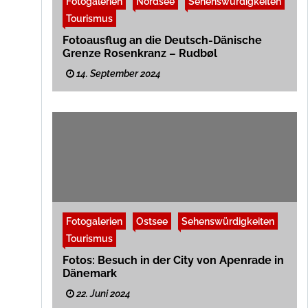
Fotogalerien
Nordsee
Sehenswürdigkeiten
Tourismus
Fotoausflug an die Deutsch-Dänische
Grenze Rosenkranz – Rudbøl
14. September 2024
Fotogalerien
Ostsee
Sehenswürdigkeiten
Tourismus
Fotos: Besuch in der City von Apenrade in
Dänemark
22. Juni 2024