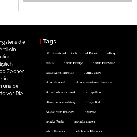
Tags
ngstens die
rtikeln
30. internationales Drachenfestival Rømø
aalborg
nline-
aarhus
Aarhus Festuge
Aarhus Festwoche
iglich
200 Zeichen
aarhus kulturhauptstadt
Agility-Show
l in
aktien dänemark
aktienunternehmen dänemarkt
n uns bei
aktivurlaub in dänemark
alte apotheke
te vor. Die
alternative übernachtung
Ansgar Kirke
Ansgar Kirke flensborg
Apenrade
apoteke Tønder
apotheke tondern
arbeit dänemark
Arbeiten in Dänemark