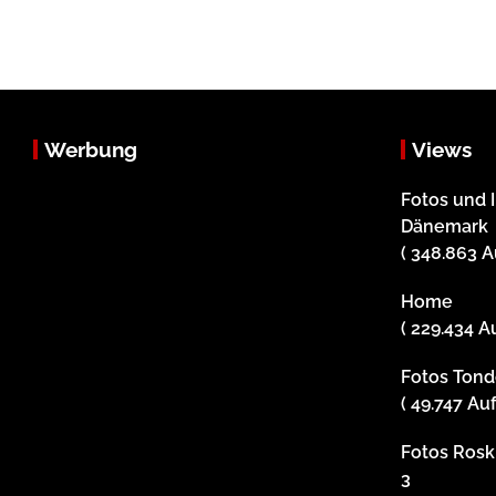
Werbung
Views
Fotos und 
Dänemark
( 348.863 A
Home
( 229.434 A
Fotos Tonde
( 49.747 Au
Fotos Roski
3