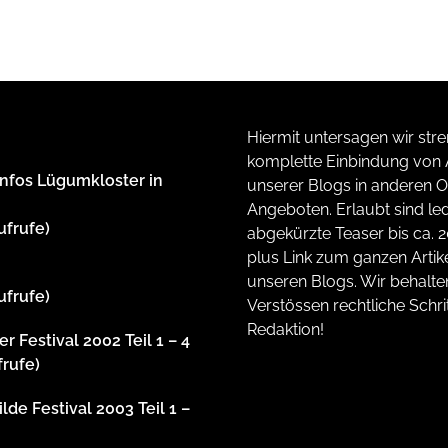
Hiermit untersagen wir stre
komplette Einbindung von A
Infos Lügumkloster in
unserer Blogs in anderen O
Angeboten. Erlaubt sind led
ufrufe)
abgekürzte Teaser bis ca. 
plus Link zum ganzen Artike
unseren Blogs. Wir behalte
ufrufe)
Verstössen rechtliche Schrit
Redaktion!
r Festival 2002 Teil 1 – 4
frufe)
lde Festival 2003 Teil 1 –