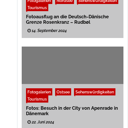
Fotogalerien
Nordsee
Sehenswürdigkeiten
Tourismus
Fotoausflug an die Deutsch-Dänische
Grenze Rosenkranz – Rudbøl
14. September 2024
Fotogalerien
Ostsee
Sehenswürdigkeiten
Tourismus
Fotos: Besuch in der City von Apenrade in
Dänemark
22. Juni 2024