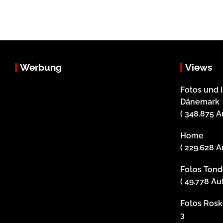
Werbung
Views
Fotos und 
Dänemark
( 348.875 A
Home
( 229.628 A
Fotos Tonde
( 49.778 Au
Fotos Roski
3