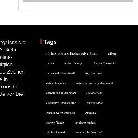
Tags
ngstens die
rtikeln
30. internationales Drachenfestival Rømø
aalborg
nline-
aarhus
Aarhus Festuge
Aarhus Festwoche
iglich
200 Zeichen
aarhus kulturhauptstadt
Agility-Show
l in
aktien dänemark
aktienunternehmen dänemarkt
n uns bei
aktivurlaub in dänemark
alte apotheke
te vor. Die
alternative übernachtung
Ansgar Kirke
Ansgar Kirke flensborg
Apenrade
apoteke Tønder
apotheke tondern
arbeit dänemark
Arbeiten in Dänemark