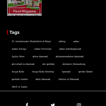
Tags
30. internationales Drachenfestival Rømø
aalborg
aarhus
Aarhus Festuge
Aarhus Festwoche
aarhus kulturhauptstadt
Agility-Show
aktien dänemark
aktienunternehmen dänemarkt
aktivurlaub in dänemark
alte apotheke
alternative übernachtung
Ansgar Kirke
Ansgar Kirke flensborg
Apenrade
apoteke Tønder
apotheke tondern
arbeit dänemark
Arbeiten in Dänemark
ARoS in Aarhus