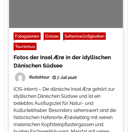
Fotogalerien
Ostsee
Sehenswürdigkeiten
Tourismus
Fotos der Insel Ærø in der idyllischen
Dänischen Südsee
Redakteur
7. Juli 2026
(CIS-intern) – Die dänische Insel Ærø gehört zur
idyllischen Dänischen Südsee und ist ein
beliebtes Ausflugsziel für Natur- und
Kulturliebhaber. Besonders sehenswert sind die
historischen Hafenorte Ærøskøbing mit seinen
malerischen Kopfsteinpflastergassen und
bunten Fachwerkhäusern, Marstal mit seiner