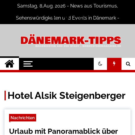
Skip
Samstag, 8,Aug. 2026 - News aus Tourismus,
to
content
Sehenswürdigkeiten und Events in Dänemark -
Fotogalerien
Dänemark Tipps
Neuigkeiten und Nachrichten in
Dänemark
Hotel Alsik Steigenberger
Nachrichten
Urlaub mit Panoramablick über