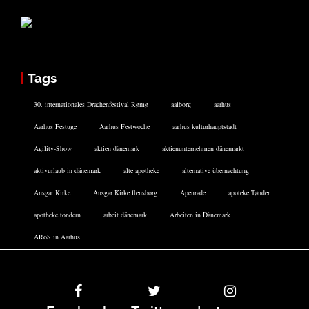
Tags
30. internationales Drachenfestival Rømø
aalborg
aarhus
Aarhus Festuge
Aarhus Festwoche
aarhus kulturhauptstadt
Agility-Show
aktien dänemark
aktienunternehmen dänemarkt
aktivurlaub in dänemark
alte apotheke
alternative übernachtung
Ansgar Kirke
Ansgar Kirke flensborg
Apenrade
apoteke Tønder
apotheke tondern
arbeit dänemark
Arbeiten in Dänemark
ARoS in Aarhus