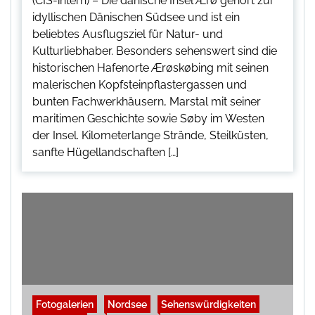
(CIS-intern) – Die dänische Insel Ærø gehört zur
idyllischen Dänischen Südsee und ist ein
beliebtes Ausflugsziel für Natur- und
Kulturliebhaber. Besonders sehenswert sind die
historischen Hafenorte Ærøskøbing mit seinen
malerischen Kopfsteinpflastergassen und
bunten Fachwerkhäusern, Marstal mit seiner
maritimen Geschichte sowie Søby im Westen
der Insel. Kilometerlange Strände, Steilküsten,
sanfte Hügellandschaften […]
Fotogalerien
Nordsee
Sehenswürdigkeiten