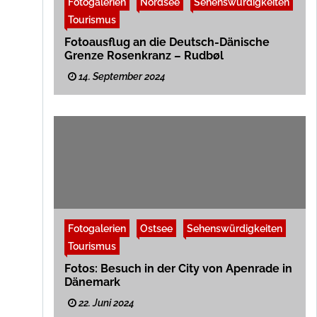
Fotogalerien
Nordsee
Sehenswürdigkeiten
Tourismus
Fotoausflug an die Deutsch-Dänische
Grenze Rosenkranz – Rudbøl
14. September 2024
Fotogalerien
Ostsee
Sehenswürdigkeiten
Tourismus
Fotos: Besuch in der City von Apenrade in
Dänemark
22. Juni 2024