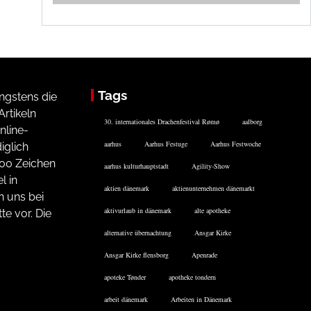
Tags
ngstens die
rtikeln
30. internationales Drachenfestival Rømø
aalborg
nline-
aarhus
Aarhus Festuge
Aarhus Festwoche
iglich
200 Zeichen
aarhus kulturhauptstadt
Agility-Show
l in
aktien dänemark
aktienunternehmen dänemarkt
n uns bei
aktivurlaub in dänemark
alte apotheke
te vor. Die
alternative übernachtung
Ansgar Kirke
Ansgar Kirke flensborg
Apenrade
apoteke Tønder
apotheke tondern
arbeit dänemark
Arbeiten in Dänemark