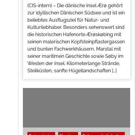
i
e
(CIS-intern) – Die dänische Insel Ærø gehört
g
-
zur idyllischen Dänischen Südsee und ist ein
H
beliebtes Ausflugsziel für Natur- und
o
l
Kulturliebhaber. Besonders sehenswert sind
s
die historischen Hafenorte Ærøskøbing mit
t
e
seinen malerischen Kopfsteinpflastergassen
i
und bunten Fachwerkhäusern, Marstal mit
n
e
seiner maritimen Geschichte sowie Søby im
r
Westen der Insel. Kilometerlange Strände,
Steilküsten, sanfte Hügellandschaften […]