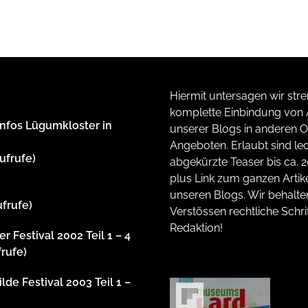
Hiermit untersagen wir stre
komplette Einbindung von A
Infos Lügumkloster in
unserer Blogs in anderen O
Angeboten. Erlaubt sind led
ufrufe)
abgekürzte Teaser bis ca. 
plus Link zum ganzen Artike
unseren Blogs. Wir behalte
ufrufe)
Verstössen rechtliche Schrit
Redaktion!
r Festival 2002 Teil 1 – 4
frufe)
lde Festival 2003 Teil 1 –