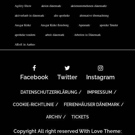
Agility-Show
aktien dänemark
aktienunternehmen dänemarkt
aktivurlaub in dänemark
alte apotheke
alternative übernachtung
Ansgar Kirke
Ansgar Kirke flensborg
Apenrade
apoteke Tønder
apotheke tondern
arbeit dänemark
Arbeiten in Dänemark
ARoS in Aarhus
Facebook
Twitter
Instagram
DATENSCHUTZERKLÄRUNG
IMPRESSUM
COOKIE-RICHTLINIE
FERIENHÄUSER DÄNEMARK
ARCHIV
TICKETS
Copyright All right reserved With Love Theme: