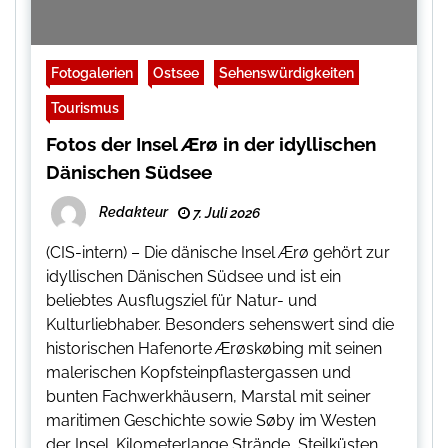
Fotogalerien
Ostsee
Sehenswürdigkeiten
Tourismus
Fotos der Insel Ærø in der idyllischen
Dänischen Südsee
Redakteur
7. Juli 2026
(CIS-intern) – Die dänische Insel Ærø gehört zur
idyllischen Dänischen Südsee und ist ein
beliebtes Ausflugsziel für Natur- und
Kulturliebhaber. Besonders sehenswert sind die
historischen Hafenorte Ærøskøbing mit seinen
malerischen Kopfsteinpflastergassen und
bunten Fachwerkhäusern, Marstal mit seiner
maritimen Geschichte sowie Søby im Westen
der Insel. Kilometerlange Strände, Steilküsten,