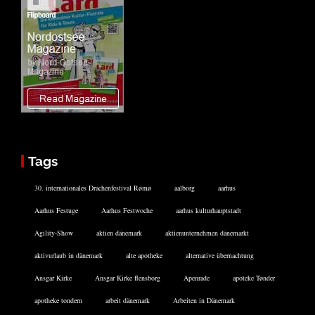
Tags
30. internationales Drachenfestival Rømø
aalborg
aarhus
Aarhus Festuge
Aarhus Festwoche
aarhus kulturhauptstadt
Agility-Show
aktien dänemark
aktienunternehmen dänemarkt
aktivurlaub in dänemark
alte apotheke
alternative übernachtung
Ansgar Kirke
Ansgar Kirke flensborg
Apenrade
apoteke Tønder
apotheke tondern
arbeit dänemark
Arbeiten in Dänemark