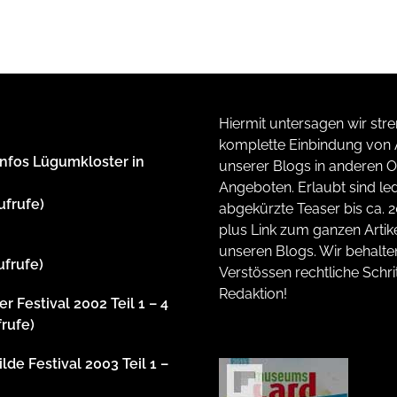
Hiermit untersagen wir stre
komplette Einbindung von A
Infos Lügumkloster in
unserer Blogs in anderen O
Angeboten. Erlaubt sind led
ufrufe)
abgekürzte Teaser bis ca. 
plus Link zum ganzen Artike
unseren Blogs. Wir behalte
ufrufe)
Verstössen rechtliche Schrit
Redaktion!
r Festival 2002 Teil 1 – 4
frufe)
lde Festival 2003 Teil 1 –