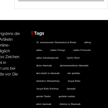
Tags
ngstens die
rtikeln
30. internationales Drachenfestival Rømø
aalborg
nline-
aarhus
Aarhus Festuge
Aarhus Festwoche
iglich
200 Zeichen
aarhus kulturhauptstadt
Agility-Show
l in
aktien dänemark
aktienunternehmen dänemarkt
n uns bei
aktivurlaub in dänemark
alte apotheke
te vor. Die
alternative übernachtung
Ansgar Kirke
Ansgar Kirke flensborg
Apenrade
apoteke Tønder
apotheke tondern
arbeit dänemark
Arbeiten in Dänemark