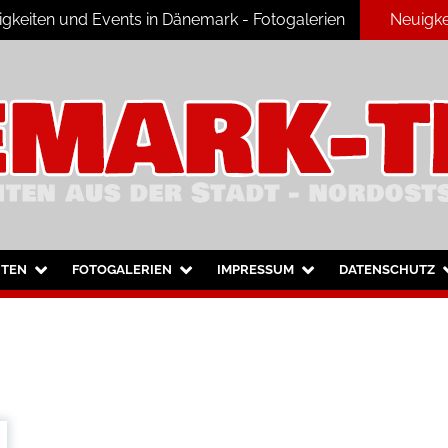
keiten und Events in Dänemark - Fotogalerien
Neuigke
ark
HTEN
FOTOGALERIEN
IMPRESSUM
DATENSCHUTZ