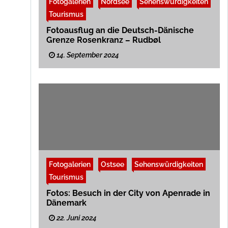
d
Fotogalerien
e
Nordsee
Sehenswürdigkeiten
c
e
s
h
Tourismus
M
l
a
Fotoausflug an die Deutsch-Dänische
e
i
s
Grenze Rosenkranz – Rudbøl
n
w
s
i
14. September 2024
t
g
r
-
e
H
a
o
m
l
s
s
t
e
i
n
e
r
Fotogalerien
Ostsee
Sehenswürdigkeiten
Tourismus
Fotos: Besuch in der City von Apenrade in
Dänemark
22. Juni 2024