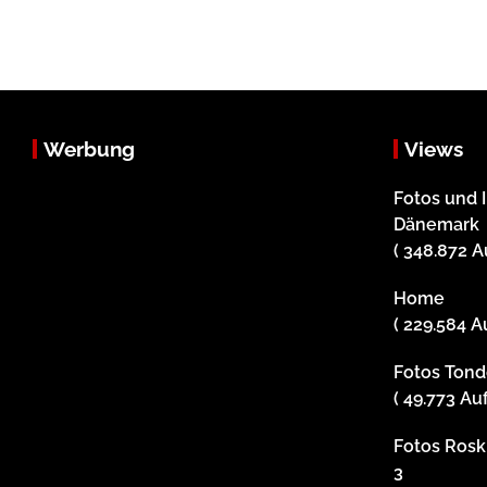
Werbung
Views
Fotos und 
Dänemark
( 348.872 A
Home
( 229.584 A
Fotos Tonde
( 49.773 Au
Fotos Roski
3