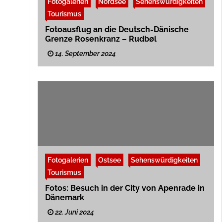
Fotogalerien
Nordsee
Sehenswürdigkeiten
Tourismus
Fotoausflug an die Deutsch-Dänische
Grenze Rosenkranz – Rudbøl
14. September 2024
Fotogalerien
Ostsee
Sehenswürdigkeiten
Tourismus
Fotos: Besuch in der City von Apenrade in
Dänemark
22. Juni 2024