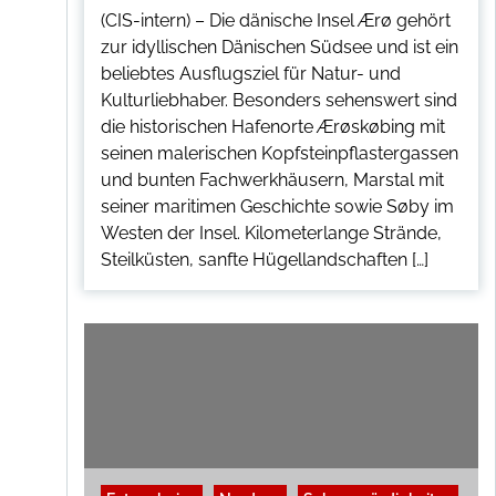
i
e
(CIS-intern) – Die dänische Insel Ærø gehört
g
-
zur idyllischen Dänischen Südsee und ist ein
H
beliebtes Ausflugsziel für Natur- und
o
l
Kulturliebhaber. Besonders sehenswert sind
s
die historischen Hafenorte Ærøskøbing mit
t
e
seinen malerischen Kopfsteinpflastergassen
i
und bunten Fachwerkhäusern, Marstal mit
n
e
seiner maritimen Geschichte sowie Søby im
r
Westen der Insel. Kilometerlange Strände,
Steilküsten, sanfte Hügellandschaften […]