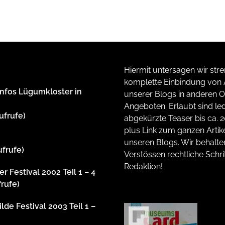
Hiermit untersagen wir stre
komplette Einbindung von A
Infos Lügumkloster in
unserer Blogs in anderen O
Angeboten. Erlaubt sind led
ufrufe)
abgekürzte Teaser bis ca. 
plus Link zum ganzen Artike
unseren Blogs. Wir behalte
ufrufe)
Verstössen rechtliche Schrit
Redaktion!
r Festival 2002 Teil 1 – 4
frufe)
lde Festival 2003 Teil 1 –