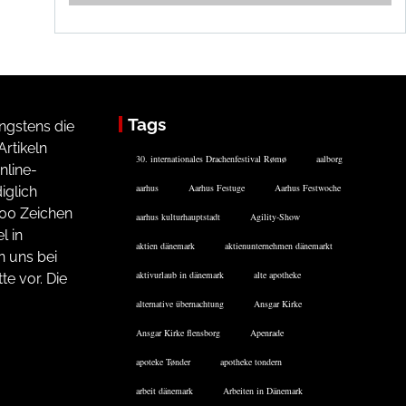
Tags
ngstens die
rtikeln
30. internationales Drachenfestival Rømø
aalborg
nline-
aarhus
Aarhus Festuge
Aarhus Festwoche
iglich
200 Zeichen
aarhus kulturhauptstadt
Agility-Show
l in
aktien dänemark
aktienunternehmen dänemarkt
n uns bei
aktivurlaub in dänemark
alte apotheke
te vor. Die
alternative übernachtung
Ansgar Kirke
Ansgar Kirke flensborg
Apenrade
apoteke Tønder
apotheke tondern
arbeit dänemark
Arbeiten in Dänemark