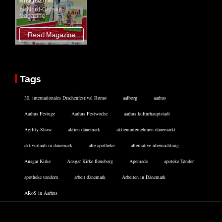
Tags
30. internationales Drachenfestival Rømø
aalborg
aarhus
Aarhus Festuge
Aarhus Festwoche
aarhus kulturhauptstadt
Agility-Show
aktien dänemark
aktienunternehmen dänemarkt
aktivurlaub in dänemark
alte apotheke
alternative übernachtung
Ansgar Kirke
Ansgar Kirke flensborg
Apenrade
apoteke Tønder
apotheke tondern
arbeit dänemark
Arbeiten in Dänemark
ARoS in Aarhus