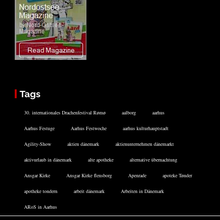
Tags
30. internationales Drachenfestival Rømø
aalborg
aarhus
Aarhus Festuge
Aarhus Festwoche
aarhus kulturhauptstadt
Agility-Show
aktien dänemark
aktienunternehmen dänemarkt
aktivurlaub in dänemark
alte apotheke
alternative übernachtung
Ansgar Kirke
Ansgar Kirke flensborg
Apenrade
apoteke Tønder
apotheke tondern
arbeit dänemark
Arbeiten in Dänemark
ARoS in Aarhus