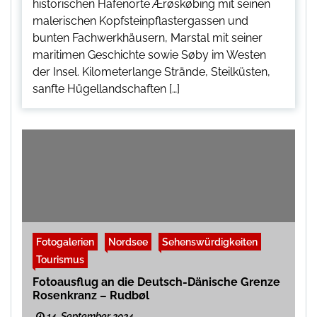
historischen Hafenorte Ærøskøbing mit seinen
malerischen Kopfsteinpflastergassen und
bunten Fachwerkhäusern, Marstal mit seiner
maritimen Geschichte sowie Søby im Westen
der Insel. Kilometerlange Strände, Steilküsten,
sanfte Hügellandschaften […]
Fotogalerien
Nordsee
Sehenswürdigkeiten
Tourismus
Fotoausflug an die Deutsch-Dänische Grenze
Rosenkranz – Rudbøl
14. September 2024