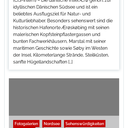
(CIS-intern) – Die dänische Insel Ærø gehört zur
idyllischen Dänischen Südsee und ist ein
beliebtes Ausflugsziel für Natur- und
Kulturliebhaber. Besonders sehenswert sind die
historischen Hafenorte Ærøskøbing mit seinen
malerischen Kopfsteinpflastergassen und
bunten Fachwerkhäusern, Marstal mit seiner
maritimen Geschichte sowie Søby im Westen
der Insel. Kilometerlange Strände, Steilküsten,
sanfte Hügellandschaften […]
Fotogalerien
Nordsee
Sehenswürdigkeiten