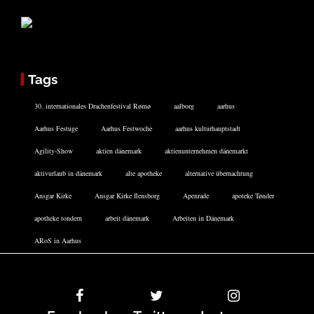
Tags
30. internationales Drachenfestival Rømø
aalborg
aarhus
Aarhus Festuge
Aarhus Festwoche
aarhus kulturhauptstadt
Agility-Show
aktien dänemark
aktienunternehmen dänemarkt
aktivurlaub in dänemark
alte apotheke
alternative übernachtung
Ansgar Kirke
Ansgar Kirke flensborg
Apenrade
apoteke Tønder
apotheke tondern
arbeit dänemark
Arbeiten in Dänemark
ARoS in Aarhus