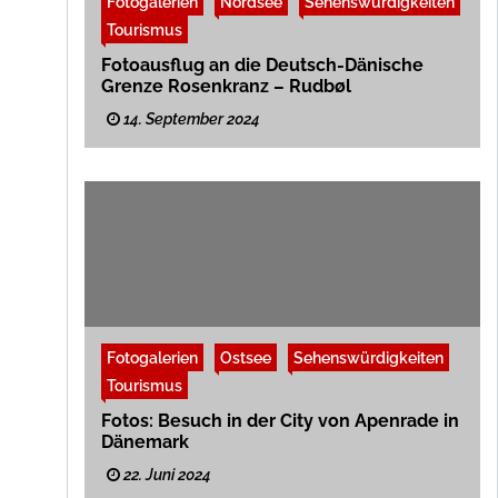
Fotogalerien
Nordsee
Sehenswürdigkeiten
Tourismus
Fotoausflug an die Deutsch-Dänische
Grenze Rosenkranz – Rudbøl
14. September 2024
Fotogalerien
Ostsee
Sehenswürdigkeiten
Tourismus
Fotos: Besuch in der City von Apenrade in
Dänemark
22. Juni 2024