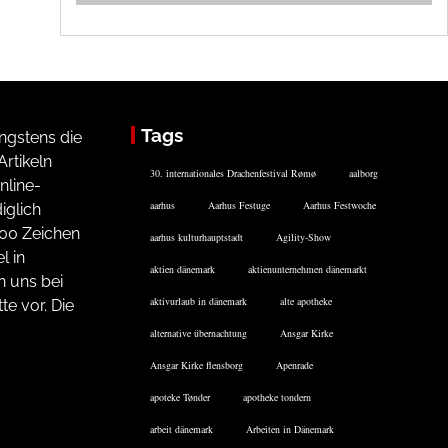
Tags
ngstens die
rtikeln
30. internationales Drachenfestival Rømø
aalborg
nline-
aarhus
Aarhus Festuge
Aarhus Festwoche
iglich
200 Zeichen
aarhus kulturhauptstadt
Agility-Show
l in
aktien dänemark
aktienunternehmen dänemarkt
n uns bei
aktivurlaub in dänemark
alte apotheke
te vor. Die
alternative übernachtung
Ansgar Kirke
Ansgar Kirke flensborg
Apenrade
apoteke Tønder
apotheke tondern
arbeit dänemark
Arbeiten in Dänemark