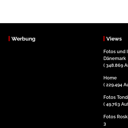
Werbung
Views
Fotos und 
Dänemark
( 348.869 A
Home
( 229.494 A
Fotos Tonde
( 49.763 Au
Fotos Roski
3