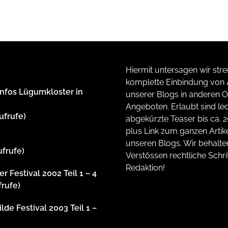
Hiermit untersagen wir stre
komplette Einbindung von A
Infos Lügumkloster in
unserer Blogs in anderen O
Angeboten. Erlaubt sind led
ufrufe)
abgekürzte Teaser bis ca. 
plus Link zum ganzen Artike
unseren Blogs. Wir behalte
ufrufe)
Verstössen rechtliche Schrit
Redaktion!
r Festival 2002 Teil 1 – 4
frufe)
lde Festival 2003 Teil 1 –