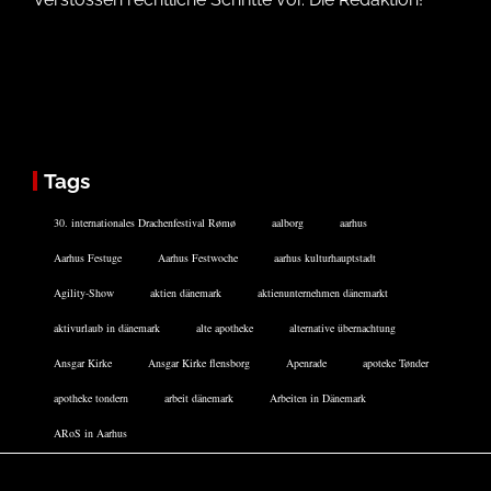
Tags
30. internationales Drachenfestival Rømø
aalborg
aarhus
Aarhus Festuge
Aarhus Festwoche
aarhus kulturhauptstadt
Agility-Show
aktien dänemark
aktienunternehmen dänemarkt
aktivurlaub in dänemark
alte apotheke
alternative übernachtung
Ansgar Kirke
Ansgar Kirke flensborg
Apenrade
apoteke Tønder
apotheke tondern
arbeit dänemark
Arbeiten in Dänemark
ARoS in Aarhus