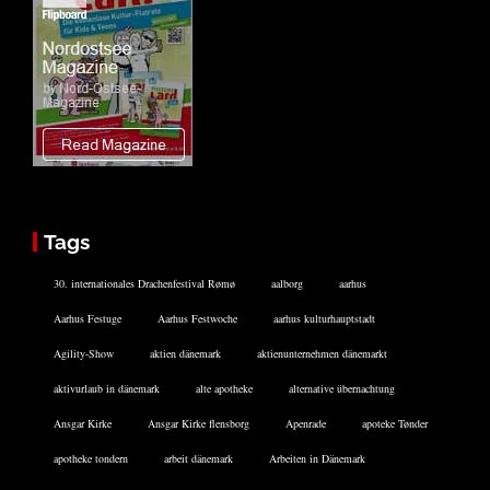
Tags
30. internationales Drachenfestival Rømø
aalborg
aarhus
Aarhus Festuge
Aarhus Festwoche
aarhus kulturhauptstadt
Agility-Show
aktien dänemark
aktienunternehmen dänemarkt
aktivurlaub in dänemark
alte apotheke
alternative übernachtung
Ansgar Kirke
Ansgar Kirke flensborg
Apenrade
apoteke Tønder
apotheke tondern
arbeit dänemark
Arbeiten in Dänemark