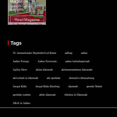
Tags
30. internationales Drachenfestival Rømø
aalborg
aarhus
Aarhus Festuge
Aarhus Festwoche
aarhus kulturhauptstadt
Agility-Show
aktien dänemark
aktienunternehmen dänemarkt
aktivurlaub in dänemark
alte apotheke
alternative übernachtung
Ansgar Kirke
Ansgar Kirke flensborg
Apenrade
apoteke Tønder
apotheke tondern
arbeit dänemark
Arbeiten in Dänemark
ARoS in Aarhus