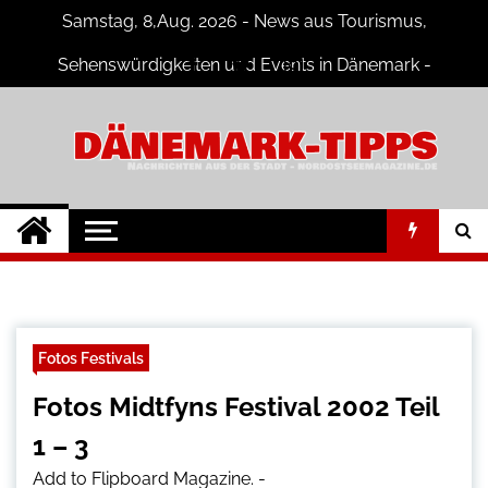
Skip
Samstag, 8,Aug. 2026 - News aus Tourismus,
to
content
Sehenswürdigkeiten und Events in Dänemark -
Fotogalerien
Dänemark Tipps
Neuigkeiten und Nachrichten in
Dänemark
Fotos Festivals
Fotos Midtfyns Festival 2002 Teil
1 – 3
Add to Flipboard Magazine.
-