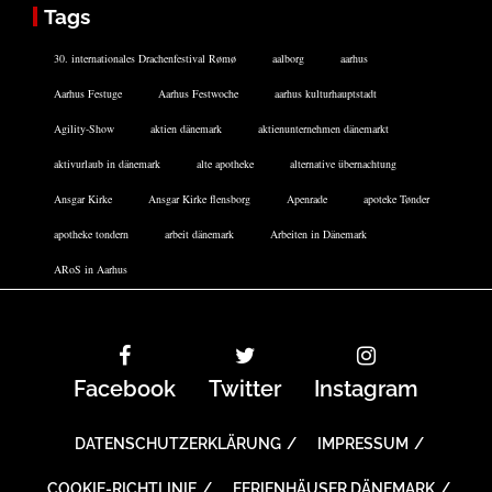
Tags
30. internationales Drachenfestival Rømø
aalborg
aarhus
Aarhus Festuge
Aarhus Festwoche
aarhus kulturhauptstadt
Agility-Show
aktien dänemark
aktienunternehmen dänemarkt
aktivurlaub in dänemark
alte apotheke
alternative übernachtung
Ansgar Kirke
Ansgar Kirke flensborg
Apenrade
apoteke Tønder
apotheke tondern
arbeit dänemark
Arbeiten in Dänemark
ARoS in Aarhus
Facebook
Twitter
Instagram
DATENSCHUTZERKLÄRUNG
IMPRESSUM
COOKIE-RICHTLINIE
FERIENHÄUSER DÄNEMARK