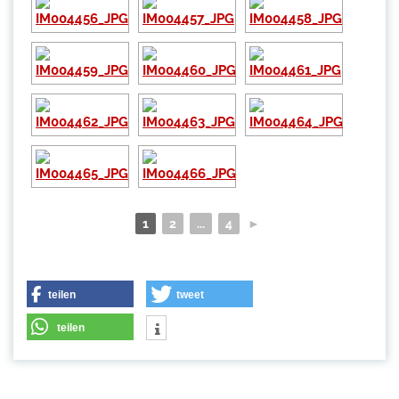
1
2
...
4
►
teilen
tweet
teilen