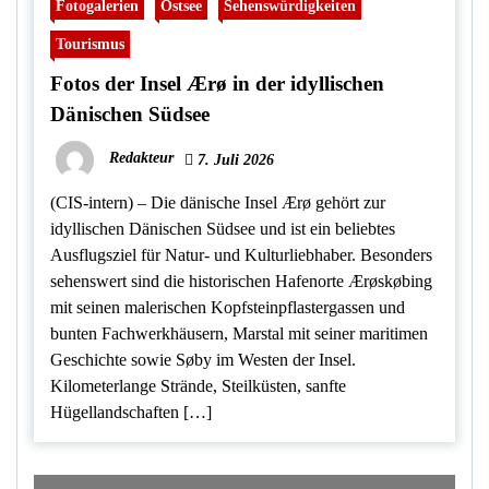
Fotogalerien
Ostsee
Sehenswürdigkeiten
Tourismus
Fotos der Insel Ærø in der idyllischen
Dänischen Südsee
Redakteur
7. Juli 2026
(CIS-intern) – Die dänische Insel Ærø gehört zur
idyllischen Dänischen Südsee und ist ein beliebtes
Ausflugsziel für Natur- und Kulturliebhaber. Besonders
sehenswert sind die historischen Hafenorte Ærøskøbing
mit seinen malerischen Kopfsteinpflastergassen und
bunten Fachwerkhäusern, Marstal mit seiner maritimen
Geschichte sowie Søby im Westen der Insel.
Kilometerlange Strände, Steilküsten, sanfte
Hügellandschaften […]