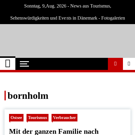
Skip
Sonntag, 9,Aug. 2026 - News aus Tourismus,
to
content
Sehenswürdigkeiten und Events in Dänemark - Fotogalerien
Dänemark Tipps
Neuigkeiten und Nachrichten in Dänemark
bornholm
Ostsee
Tourismus
Verbraucher
Mit der ganzen Familie nach