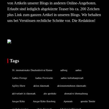
von Artikeln unserer Blogs in anderen Online-Angeboten.
Erlaubt sind lediglich abgekürzte Teaser bis ca. 200 Zeichen
plus Link zum ganzen Artikel in unseren Blogs. Wir behalten
uns bei Verstössen rechtliche Schritte vor. Die Redaktion!
Tags
30. internationales Drachenfestival Rømø
aalborg
aarhus
Aarhus Festuge
Aarhus Festwoche
aarhus kulturhauptstadt
Agility-Show
aktien dänemark
aktienunternehmen dänemarkt
aktivurlaub in dänemark
alte apotheke
alternative übernachtung
Ansgar Kirke
Ansgar Kirke flensborg
Apenrade
apoteke Tønder
apotheke tondern
arbeit dänemark
Arbeiten in Dänemark