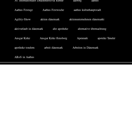
30. internationales Drachenfestival Rømø
aalborg
aarhus
Aarhus Festuge
Aarhus Festwoche
aarhus kulturhauptstadt
Agility-Show
aktien dänemark
aktienunternehmen dänemarkt
aktivurlaub in dänemark
alte apotheke
alternative übernachtung
Ansgar Kirke
Ansgar Kirke flensborg
Apenrade
apoteke Tønder
apotheke tondern
arbeit dänemark
Arbeiten in Dänemark
ARoS in Aarhus
Facebook
Twitter
Instagram
DATENSCHUTZERKLÄRUNG
IMPRESSUM
COOKIE-RICHTLINIE
FERIENHÄUSER DÄNEMARK
ARCHIV
TICKETS