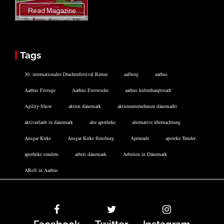
Tags
30. internationales Drachenfestival Rømø
aalborg
aarhus
Aarhus Festuge
Aarhus Festwoche
aarhus kulturhauptstadt
Agility-Show
aktien dänemark
aktienunternehmen dänemarkt
aktivurlaub in dänemark
alte apotheke
alternative übernachtung
Ansgar Kirke
Ansgar Kirke flensborg
Apenrade
apoteke Tønder
apotheke tondern
arbeit dänemark
Arbeiten in Dänemark
ARoS in Aarhus