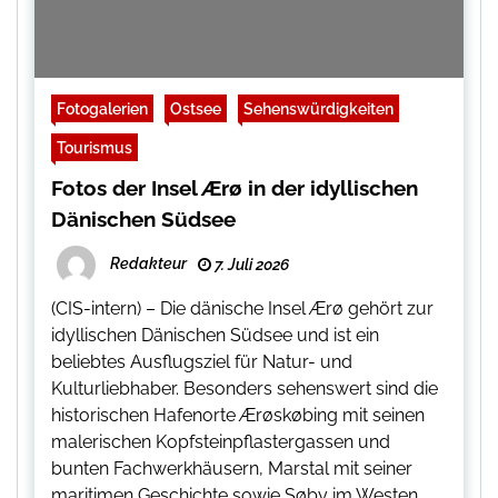
Fotogalerien
Ostsee
Sehenswürdigkeiten
Tourismus
Fotos der Insel Ærø in der idyllischen
Dänischen Südsee
Redakteur
7. Juli 2026
(CIS-intern) – Die dänische Insel Ærø gehört zur
idyllischen Dänischen Südsee und ist ein
beliebtes Ausflugsziel für Natur- und
Kulturliebhaber. Besonders sehenswert sind die
historischen Hafenorte Ærøskøbing mit seinen
malerischen Kopfsteinpflastergassen und
bunten Fachwerkhäusern, Marstal mit seiner
maritimen Geschichte sowie Søby im Westen