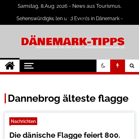
Skip
Samstag, 8,Aug. 2026 - News aus Tourismus,
to
content
Sehenswürdigkeiten und Events in Dänemark -
Fotogalerien
Dänemark Tipps
Neuigkeiten und Nachrichten in
Dänemark
Dannebrog älteste flagge
Nachrichten
Die dänische Flagge feiert 800.