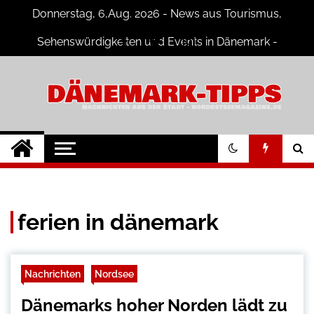
Skip
Donnerstag, 6,Aug. 2026 - News aus Tourismus,
to
content
Sehenswürdigkeiten und Events in Dänemark -
Fotogalerien
Dänemark Tipps
Neuigkeiten und Nachrichten in
Dänemark
ferien in dänemark
Nachrichten
Nordsee
Dänemarks hoher Norden lädt zu