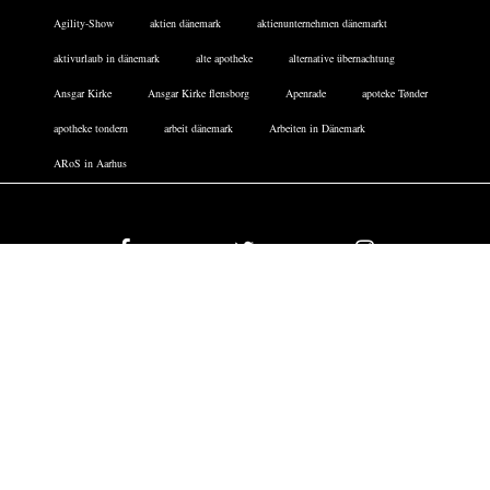
Agility-Show
aktien dänemark
aktienunternehmen dänemarkt
aktivurlaub in dänemark
alte apotheke
alternative übernachtung
Ansgar Kirke
Ansgar Kirke flensborg
Apenrade
apoteke Tønder
apotheke tondern
arbeit dänemark
Arbeiten in Dänemark
ARoS in Aarhus
Facebook
Twitter
Instagram
DATENSCHUTZERKLÄRUNG
IMPRESSUM
COOKIE-RICHTLINIE
FERIENHÄUSER DÄNEMARK
ARCHIV
TICKETS
Copyright All right reserved With Love Theme: