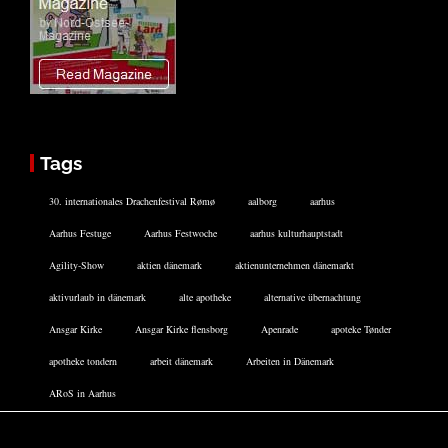
Tags
30. internationales Drachenfestival Rømø
aalborg
aarhus
Aarhus Festuge
Aarhus Festwoche
aarhus kulturhauptstadt
Agility-Show
aktien dänemark
aktienunternehmen dänemarkt
aktivurlaub in dänemark
alte apotheke
alternative übernachtung
Ansgar Kirke
Ansgar Kirke flensborg
Apenrade
apoteke Tønder
apotheke tondern
arbeit dänemark
Arbeiten in Dänemark
ARoS in Aarhus