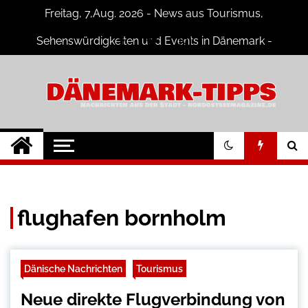
Skip
Freitag, 7,Aug. 2026 - News aus Tourismus,
to
content
Sehenswürdigkeiten und Events in Dänemark -
Fotogalerien
Dänemark Tipps
Neuigkeiten und Nachrichten in
Dänemark
flughafen bornholm
Dänische Nachrichten
Tourismus
Neue direkte Flugverbindung von