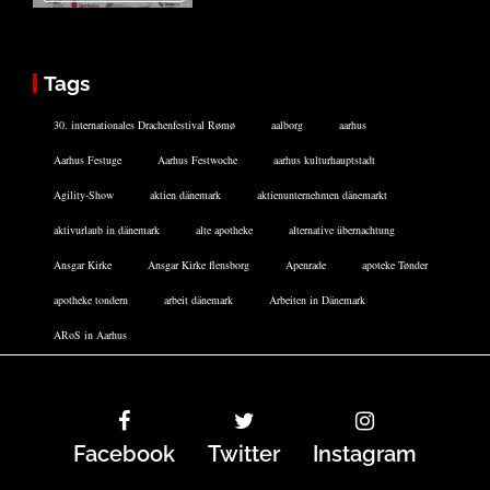
Tags
30. internationales Drachenfestival Rømø
aalborg
aarhus
Aarhus Festuge
Aarhus Festwoche
aarhus kulturhauptstadt
Agility-Show
aktien dänemark
aktienunternehmen dänemarkt
aktivurlaub in dänemark
alte apotheke
alternative übernachtung
Ansgar Kirke
Ansgar Kirke flensborg
Apenrade
apoteke Tønder
apotheke tondern
arbeit dänemark
Arbeiten in Dänemark
ARoS in Aarhus
Facebook
Twitter
Instagram