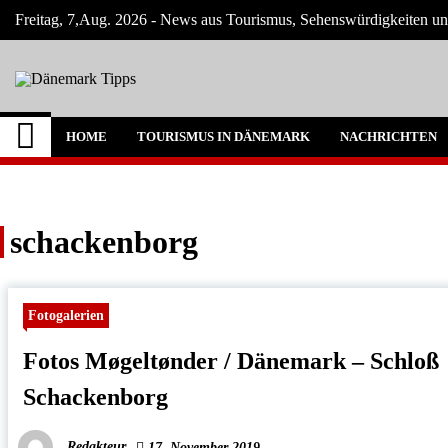
Skip
Freitag, 7,Aug. 2026 - News aus Tourismus, Sehenswürdigkeiten un
to
content
Dänemark Tipps
Neuigkeiten und Nachrichten in Dänemark
HOME
TOURISMUS IN DÄNEMARK
NACHRICHTEN
schackenborg
Fotogalerien
Fotos Møgeltønder / Dänemark – Schloß
Schackenborg
Redakteur
17. November 2019