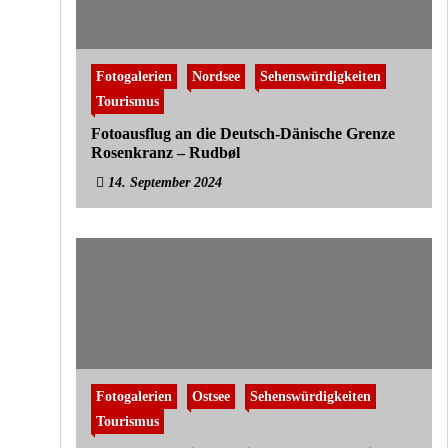
Fotogalerien
Nordsee
Sehenswürdigkeiten
Tourismus
Fotoausflug an die Deutsch-Dänische Grenze
Rosenkranz – Rudbøl
14. September 2024
Fotogalerien
Ostsee
Sehenswürdigkeiten
Tourismus