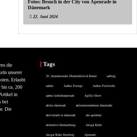
Fotos: Besuch in der City von Apenrade in
Dänemark
22. Juni 2024
Tags
ens die
eln unserer
30. internationales Drachenfestival Rømø
aalborg
oten. Erlaubt
aarhus
Aarhus Festuge
Aarhus Festwoche
 bis ca. 200
rtikel in
aarhus kulturhauptstadt
Agility-Show
 bei
aktien dänemark
aktienunternehmen dänemarkt
or. Die
aktivurlaub in dänemark
alte apotheke
alternative übernachtung
Ansgar Kirke
Ansgar Kirke flensborg
Apenrade