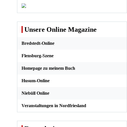
DK nach
bei Einreise
Freuen Sie
Deutschland
aus Dänemark
sich auf die
für Schleswig-
Fußball-EM in
Holsteiner
Kopenhagen
Camping in
Dänemark –
das Land
Unsere Online Magazine
entdecken und
Endlich wieder
der Natur
Kopenhagen:
nahe sein
Klassiker und
Bredstedt-Online
Unbekanntes
abseits des
Mainstreams
Flensburg-Szene
Homepage zu meinem Buch
Husum-Online
Niebüll Online
Veranstaltungen in Nordfriesland