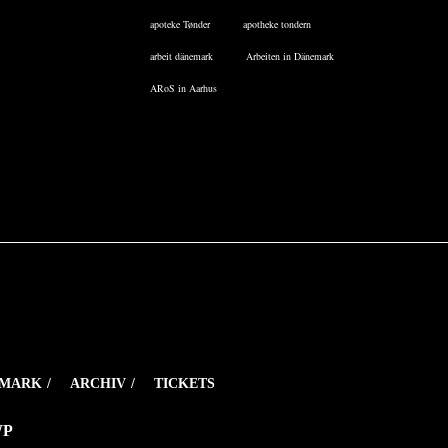
apoteke Tønder
apotheke tondern
arbeit dänemark
Arbeiten in Dänemark
ARoS in Aarhus
EMARK
ARCHIV
TICKETS
WP