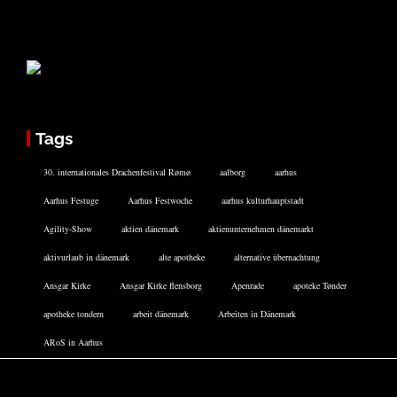
Tags
30. internationales Drachenfestival Rømø
aalborg
aarhus
Aarhus Festuge
Aarhus Festwoche
aarhus kulturhauptstadt
Agility-Show
aktien dänemark
aktienunternehmen dänemarkt
aktivurlaub in dänemark
alte apotheke
alternative übernachtung
Ansgar Kirke
Ansgar Kirke flensborg
Apenrade
apoteke Tønder
apotheke tondern
arbeit dänemark
Arbeiten in Dänemark
ARoS in Aarhus