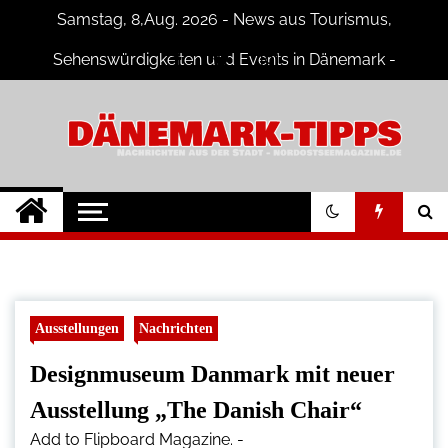
Skip
Samstag, 8,Aug. 2026 - News aus Tourismus,
to
content
Sehenswürdigkeiten und Events in Dänemark -
Fotogalerien
Dänemark Tipps
Neuigkeiten und Nachrichten in
Dänemark
Ausstellungen
Nachrichten
Designmuseum Danmark mit neuer
Ausstellung „The Danish Chair“
Add to Flipboard Magazine.
-