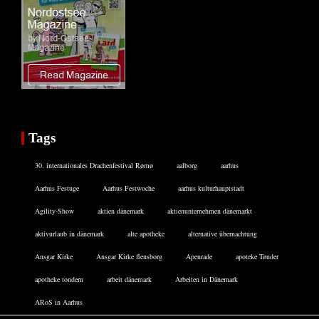
Tags
30. internationales Drachenfestival Rømø
aalborg
aarhus
Aarhus Festuge
Aarhus Festwoche
aarhus kulturhauptstadt
Agility-Show
aktien dänemark
aktienunternehmen dänemarkt
aktivurlaub in dänemark
alte apotheke
alternative übernachtung
Ansgar Kirke
Ansgar Kirke flensborg
Apenrade
apoteke Tønder
apotheke tondern
arbeit dänemark
Arbeiten in Dänemark
ARoS in Aarhus