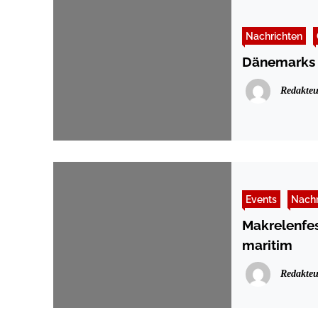
Nachrichten
Dänemarks 
Redakteu
Events
Nachr
Makrelenfes
maritim
Redakteu