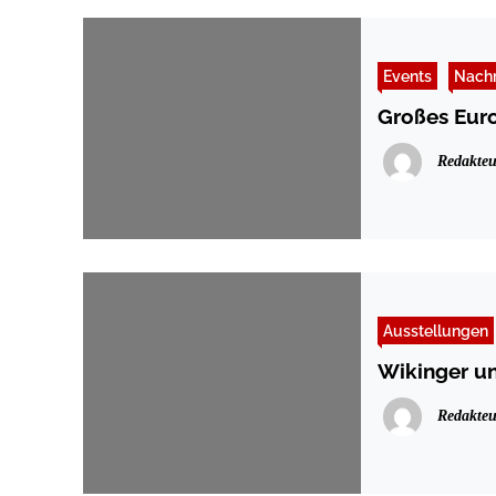
Events
Nachr
Großes Euro
Redakteu
Ausstellungen
Wikinger un
Redakteu