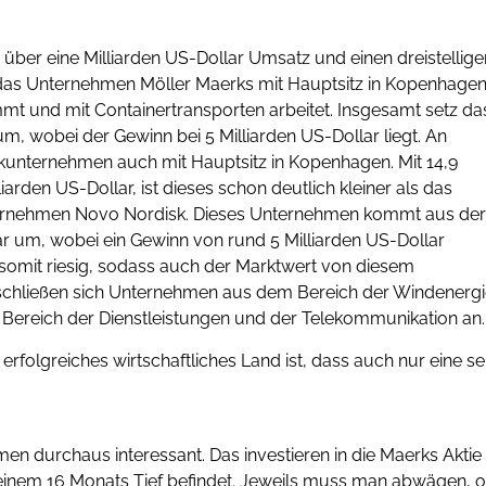
ber eine Milliarden US-Dollar Umsatz und einen dreistellige
t das Unternehmen Möller Maerks mit Hauptsitz in Kopenhagen
t und mit Containertransporten arbeitet. Insgesamt setz da
m, wobei der Gewinn bei 5 Milliarden US-Dollar liegt. An
nkunternehmen auch mit Hauptsitz in Kopenhagen. Mit 14,9
rden US-Dollar, ist dieses schon deutlich kleiner als das
Unternehmen Novo Nordisk. Dieses Unternehmen kommt aus der
ar um, wobei ein Gewinn von rund 5 Milliarden US-Dollar
somit riesig, sodass auch der Marktwert von diesem
n schließen sich Unternehmen aus dem Bereich der Windenergi
ereich der Dienstleistungen und der Telekommunikation an.
rfolgreiches wirtschaftliches Land ist, dass auch nur eine se
men durchaus interessant. Das investieren in die Maerks Aktie
uf einem 16 Monats Tief befindet. Jeweils muss man abwägen, 