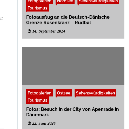
d
Fotogalerien
e
Nordsee
Sehenswürdigkeiten
c
e
s
h
Tourismus
M
l
a
Fotoausflug an die Deutsch-Dänische
e
it
i
s
Grenze Rosenkranz – Rudbøl
n
w
s
i
14. September 2024
t
g
r
-
e
H
a
o
m
l
s
s
t
e
i
n
e
r
Fotogalerien
Ostsee
Sehenswürdigkeiten
Tourismus
Fotos: Besuch in der City von Apenrade in
Dänemark
22. Juni 2024