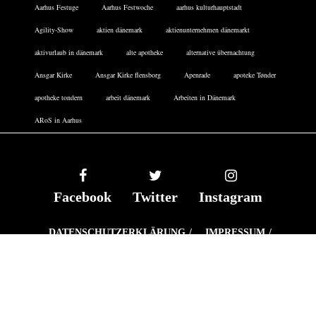
Aarhus Festuge
Aarhus Festwoche
aarhus kulturhauptstadt
Agility-Show
aktien dänemark
aktienunternehmen dänemarkt
aktivurlaub in dänemark
alte apotheke
alternative übernachtung
Ansgar Kirke
Ansgar Kirke flensborg
Apenrade
apoteke Tønder
apotheke tondern
arbeit dänemark
Arbeiten in Dänemark
ARoS in Aarhus
Facebook
Twitter
Instagram
DATENSCHUTZERKLÄRUNG
IMPRESSUM
COOKIE-RICHTLINIE
FERIENHÄUSER DÄNEMARK
ARCHIV
TICKETS