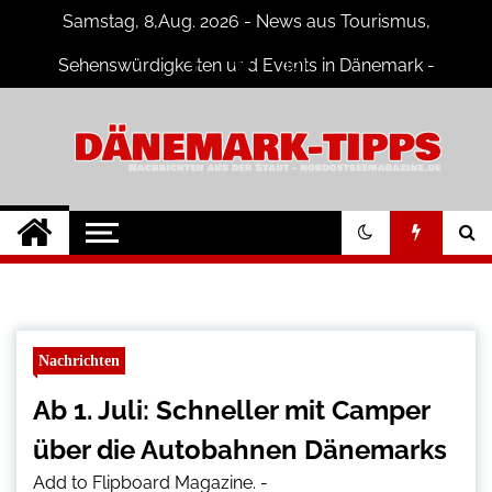
Skip
Samstag, 8,Aug. 2026 - News aus Tourismus,
to
content
Sehenswürdigkeiten und Events in Dänemark -
Fotogalerien
Dänemark Tipps
Neuigkeiten und Nachrichten in
Dänemark
Nachrichten
Ab 1. Juli: Schneller mit Camper
über die Autobahnen Dänemarks
Add to Flipboard Magazine.
-