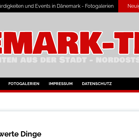
digkeiten und Events in Dänemark - Fotogalerien
Neui
ark
FOTOGALERIEN
IMPRESSUM
DATENSCHUTZ
werte Dinge