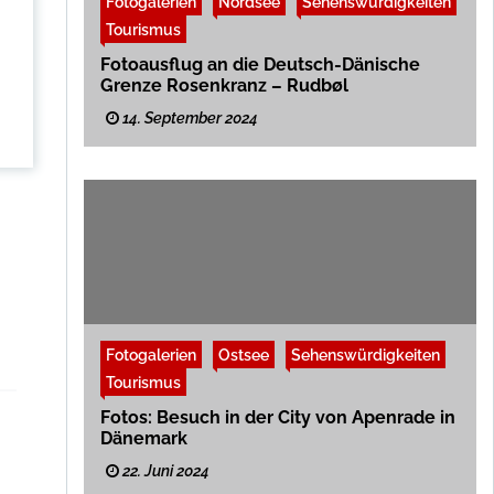
Fotogalerien
Nordsee
Sehenswürdigkeiten
Tourismus
Fotoausflug an die Deutsch-Dänische
Grenze Rosenkranz – Rudbøl
14. September 2024
Fotogalerien
Ostsee
Sehenswürdigkeiten
Tourismus
Fotos: Besuch in der City von Apenrade in
Dänemark
22. Juni 2024