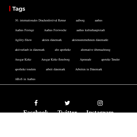
Tags
30. internationales Drachenfestival Rømø
aalborg
aarhus
Aarhus Festuge
Aarhus Festwoche
aarhus kulturhauptstadt
Agility-Show
aktien dänemark
aktienunternehmen dänemarkt
aktivurlaub in dänemark
alte apotheke
alternative übernachtung
Ansgar Kirke
Ansgar Kirke flensborg
Apenrade
apoteke Tønder
apotheke tondern
arbeit dänemark
Arbeiten in Dänemark
ARoS in Aarhus
Facebook
Twitter
Instagram
DATENSCHUTZERKLÄRUNG
IMPRESSUM