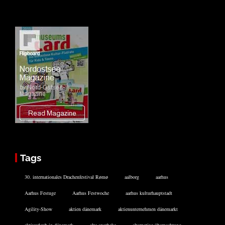
Tags
30. internationales Drachenfestival Rømø
aalborg
aarhus
Aarhus Festuge
Aarhus Festwoche
aarhus kulturhauptstadt
Agility-Show
aktien dänemark
aktienunternehmen dänemarkt
aktivurlaub in dänemark
alte apotheke
alternative übernachtung