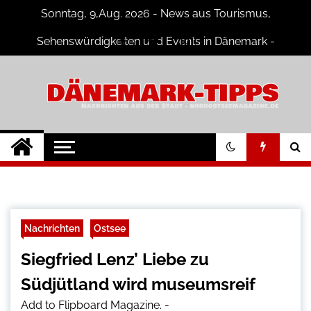
Skip
Sonntag, 9,Aug. 2026 - News aus Tourismus,
to
content
Sehenswürdigkeiten und Events in Dänemark -
Fotogalerien
Dänemark Tipps
Neuigkeiten und Nachrichten in
Dänemark
Nachrichten
Ostsee
Siegfried Lenz’ Liebe zu
Südjütland wird museumsreif
Add to Flipboard Magazine.
-