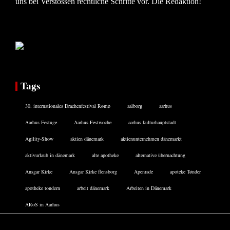
uns bei Verstössen rechtliche Schritte vor. Die Redaktion!
Tags
30. internationales Drachenfestival Rømø
aalborg
aarhus
Aarhus Festuge
Aarhus Festwoche
aarhus kulturhauptstadt
Agility-Show
aktien dänemark
aktienunternehmen dänemarkt
aktivurlaub in dänemark
alte apotheke
alternative übernachtung
Ansgar Kirke
Ansgar Kirke flensborg
Apenrade
apoteke Tønder
apotheke tondern
arbeit dänemark
Arbeiten in Dänemark
ARoS in Aarhus