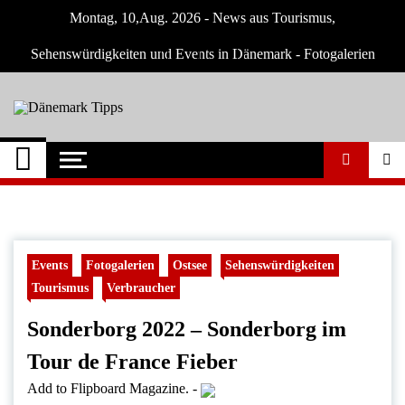
Skip
Montag, 10,Aug. 2026 - News aus Tourismus,
to
content
Sehenswürdigkeiten und Events in Dänemark - Fotogalerien
Dänemark Tipps
Neuigkeiten und Nachrichten in Dänemark
Events
Fotogalerien
Ostsee
Sehenswürdigkeiten
Tourismus
Verbraucher
Sonderborg 2022 – Sonderborg im
Tour de France Fieber
Add to Flipboard Magazine.
-