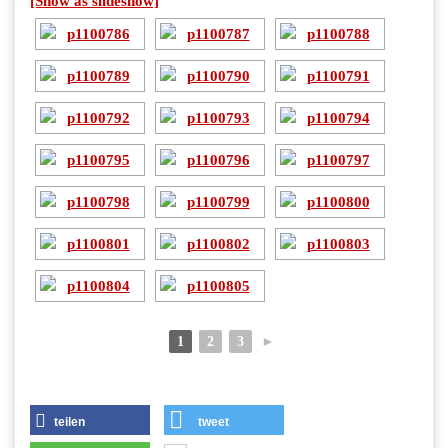
[Show as slideshow]
1
2
3
►
teilen
tweet