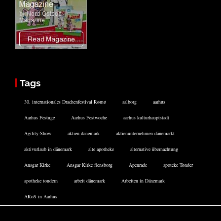
Tags
30. internationales Drachenfestival Rømø
aalborg
aarhus
Aarhus Festuge
Aarhus Festwoche
aarhus kulturhauptstadt
Agility-Show
aktien dänemark
aktienunternehmen dänemarkt
aktivurlaub in dänemark
alte apotheke
alternative übernachtung
Ansgar Kirke
Ansgar Kirke flensborg
Apenrade
apoteke Tønder
apotheke tondern
arbeit dänemark
Arbeiten in Dänemark
ARoS in Aarhus