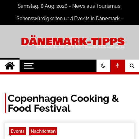
Skip
Samstag, 8,Aug. 2026 - News aus Tourismus,
to
content
Sehenswürdigkeiten und Events in Dänemark -
Fotogalerien
Dänemark Tipps
Neuigkeiten und Nachrichten in
Dänemark
Copenhagen Cooking &
Food Festival
Events
Nachrichten