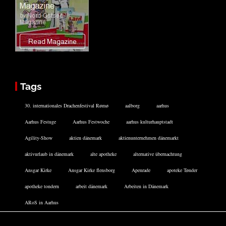
Tags
30. internationales Drachenfestival Rømø
aalborg
aarhus
Aarhus Festuge
Aarhus Festwoche
aarhus kulturhauptstadt
Agility-Show
aktien dänemark
aktienunternehmen dänemarkt
aktivurlaub in dänemark
alte apotheke
alternative übernachtung
Ansgar Kirke
Ansgar Kirke flensborg
Apenrade
apoteke Tønder
apotheke tondern
arbeit dänemark
Arbeiten in Dänemark
ARoS in Aarhus