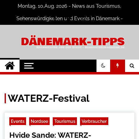
Skip
Montag, 10,Aug. 2026 - News aus Tourismus,
to
content
Sehenswürdigkeiten und Events in Dänemark -
Fotogalerien
Dänemark Tipps
Neuigkeiten und Nachrichten in
Dänemark
WATERZ-Festival
Events
Nordsee
Tourismus
Verbraucher
Hvide Sande: WATERZ-